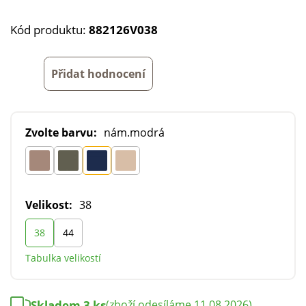
Kód produktu:
882126V038
Přidat hodnocení
Zvolte barvu:
nám.modrá
Velikost:
38
38
44
Tabulka velikostí
Skladem 3 ks
(zboží odesíláme 11.08.2026)