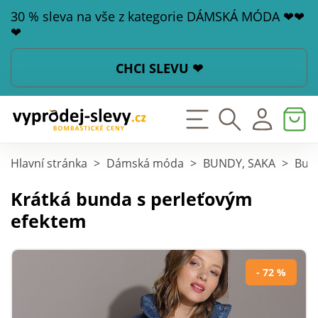
30 % sleva na vše z kategorie DÁMSKÁ MÓDA ❤❤
❤
CHCI SLEVU ❤
Hlavní stránka
>
Dámská móda
>
BUNDY, SAKA
>
Bund
Krátká bunda s perleťovým
efektem
- 72 %