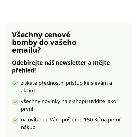
kosočtvercové
rukávy s přiléhavými
prošívání. Záševky na
nepropustnými
prsou. Ohrnuté
manžetami. 2 šikmé
manžety rukávů. 2
kapsy. Hebká hřejivá
šikmé kapsy s
podšívka.
Všechny cenové
paspulkou, zapínané
Nepromokavá
bomby
do vašeho
na zip. Vnitřní
úprava. Lze prát v
emailu?
kapsička na knoflík.
pračce.
Parka je zcela
Odebírejte náš newsletter a mějte
podšitá. Z
přehled!
nepromokavého
mikrovlákna. Lze prát
získáte přednostní přístup ke slevám a
v pračce.
akcím
všechny novinky na e-shopu uvidíte jako
první
na uvítanou Vám pošleme 150 Kč na první
nákup