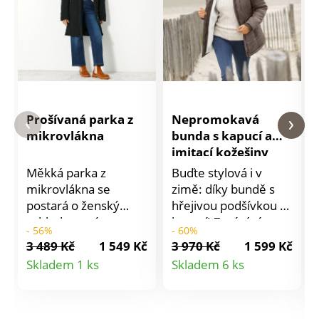
Prošívaná parka z
Nepromokavá
mikrovlákna
bunda s kapucí a
imitací kožešiny
Měkká parka z
Buďte stylová i v
mikrovlákna se
zimě: díky bundě s
postará o ženský
hřejivou podšívkou a
vzhled a navíc
kapucí! Zapínání na
- 56%
- 60%
příjemně zahřeje.
zip krytý patkou.
3 489 Kč
1 549 Kč
3 970 Kč
1 599 Kč
Zapínání na zip krytý
Stojáček a kapuce s
Detail
Detail
Skladem 1 ks
Skladem 6 ks
légou s knoflíky.
odnímatelnou
produktu
produktu
Kapuce se stahovací
nepravou kožešinou
šňůrkou. Výrazné
na zip. Dlouhé rovné