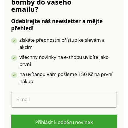
bomby
do vašeho
na zip. Vnitřní
úprava. Lze prát v
emailu?
kapsička na knoflík.
pračce.
Parka je zcela
Odebírejte náš newsletter a mějte
podšitá. Z
přehled!
nepromokavého
mikrovlákna. Lze prát
získáte přednostní přístup ke slevám a
v pračce.
akcím
všechny novinky na e-shopu uvidíte jako
první
na uvítanou Vám pošleme 150 Kč na první
nákup
E-mail
Přihlásit k odběru novinek