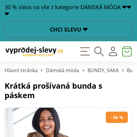
30 % sleva na vše z kategorie DÁMSKÁ MÓDA ❤❤
❤
CHCI SLEVU ❤
Hlavní stránka
>
Dámská móda
>
BUNDY, SAKA
>
Bund
Krátká prošívaná bunda s
páskem
- 66 %