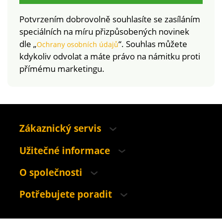
Potvrzením dobrovolně souhlasíte se zasíláním
speciálních na míru přizpůsobených novinek
dle „
“. Souhlas můžete
Ochrany osobních údajů
kdykoliv odvolat a máte právo na námitku proti
přímému marketingu.
Zákaznický servis
Užitečné informace
O společnosti
Potřebujete poradit