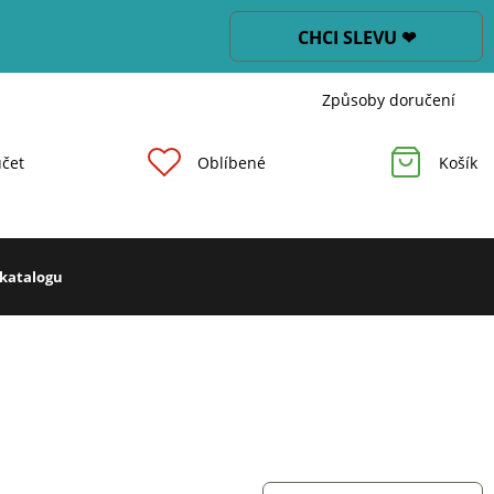
CHCI SLEVU ❤
Způsoby doručení
čet
Oblíbené
Košík
 katalogu