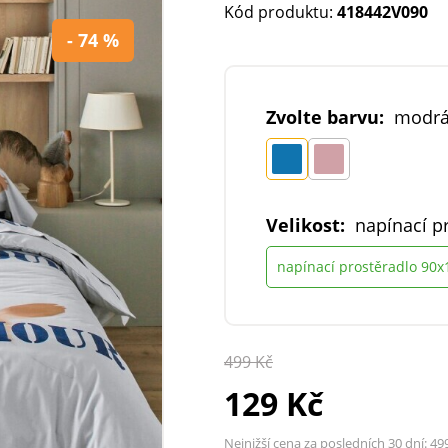
Kód produktu:
418442V090
- 74 %
Zvolte barvu:
modr
Velikost:
napínací p
napínací prostěradlo 90
499 Kč
129 Kč
Nejnižší cena za posledních 30 dní:
49