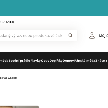
00–16:00)
Můj ú
 móda
Spodní prádlo
Plavky
Obuv
Doplňky
Domov
Pánská móda
Znáte z
prava Grace