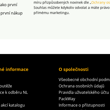
míru přizpůsobených novinek dle „
Ochrany os
jako první
Souhlas můžete kdykoliv odvolat a máte právo
 první nákup
přímému marketingu.
né informace
O společnosti
Všeobecné obchodní podm
soutěže
Ochrana osobních údajů
ace k odběru NL
Pravidla uživatelského účtu
PackWay
 akcí katalogu
Informace o přístupnosti