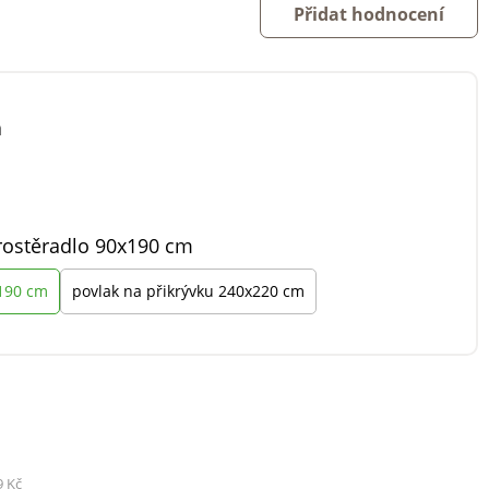
Přidat hodnocení
á
rostěradlo 90x190 cm
x190 cm
povlak na přikrývku 240x220 cm
9 Kč