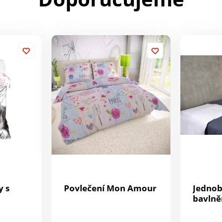
y s
Povlečení Mon Amour
Jedno
bavlně