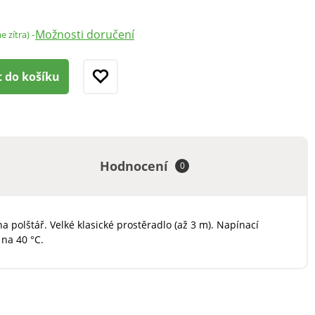
Možnosti doručení
-
e zítra)
t do košíku
Hodnocení
0
 polštář. Velké klasické prostěradlo (až 3 m). Napínací
 na 40 °C.