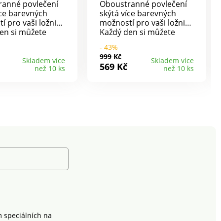
ranné povlečení
Oboustranné povlečení
íce barevných
skýtá více barevných
 pro vaši ložnici.
možností pro vaši ložnici.
en si můžete
Každý den si můžete
podle nálady a
ustlat podle nálady a
- 43%
 k tomu vůbec
nebude k tomu vůbec
999 Kč
ěnit povlečení.
nutné měnit povlečení.
Skladem více
Skladem více
569 Kč
než 10 ks
než 10 ks
decentní
Krásný decentní
.100%
design.100%
ipový
bavlnaZipový
raní na 40° C,
uzávěrPraní na 40° C,
a zapnutéNáš tip:
naruby a zapnutéNáš tip:
ní můžete sladit i
povlečení můžete sladit i
ěradly nebo
s prostěradly nebo
 na malé
povlaky na malé
y, které najdete v
polštářky, které najdete v
bídce.
naší nabídce.
m speciálních na