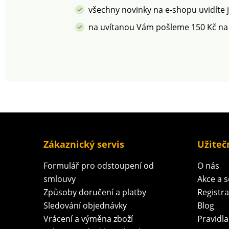
všechny novinky na e-shopu uvidíte 
na uvítanou Vám pošleme 150 Kč na
Zákaznický servis
Užiteč
Formulář pro odstoupení od
O nás
smlouvy
Akce a 
Způsoby doručení a platby
Registr
Sledování objednávky
Blog
Vrácení a výměna zboží
Pravidla