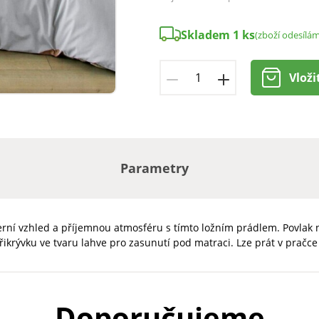
Skladem 1 ks
(zboží odesílám
Vloži
Parametry
erní vzhled a příjemnou atmosféru s tímto ložním prádlem. Povlak na
řikrývku ve tvaru lahve pro zasunutí pod matraci. Lze prát v pračce
Doporučujeme