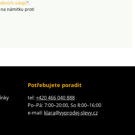
obních údajů
“.
 na námitku proti
Potřebujete poradit
ínky
tel:
+420 466 040 888
Po–Pá: 7:00–20:00, So 8:00–16:00
e-mail:
klara@vyprodej-slevy.cz