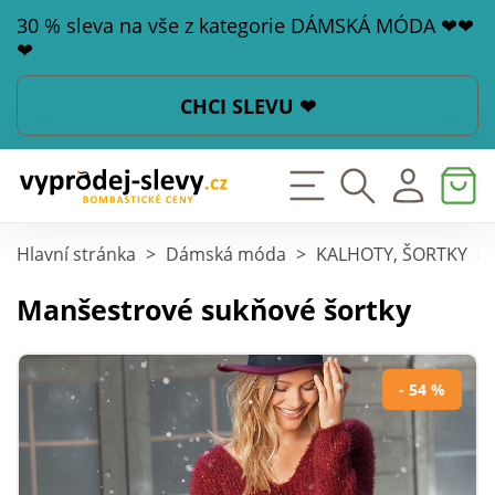
30 % sleva na vše z kategorie DÁMSKÁ MÓDA ❤❤
❤
CHCI SLEVU ❤
Hlavní stránka
>
Dámská móda
>
KALHOTY, ŠORTKY
>
Manšestrové sukňové šortky
- 54 %