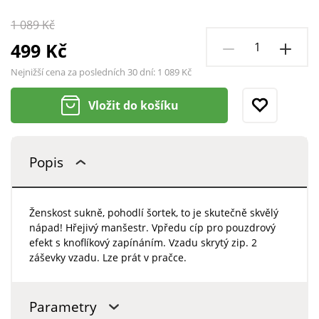
1 089 Kč
499 Kč
Nejnižší cena za posledních 30 dní:
1 089 Kč
Vložit do košíku
Popis
Ženskost sukně, pohodlí šortek, to je skutečně skvělý
nápad! Hřejivý manšestr. Vpředu cíp pro pouzdrový
efekt s knoflíkový zapínáním. Vzadu skrytý zip. 2
záševky vzadu. Lze prát v pračce.
Parametry