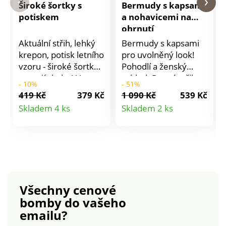
Široké šortky s
Bermudy s kapsami
potiskem
a nohavicemi na
ohrnutí
Aktuální střih, lehký
Bermudy s kapsami
krepon, potisk letního
pro uvolněný look!
vzoru - široké šortky
Pohodlí a ženský
nemají chybu! V
vzhled. Rovný střih.
- 10%
- 51%
širokém střihu.
Pásek s postranními
419 Kč
379 Kč
1 090 Kč
539 Kč
Vpředu plochý pas,
elastickými vsadkami,
Detail
Detail
Skladem 4 ks
Skladem 2 ks
vzadu pružný. 5
s poutky. Zapínání na
produktu
produktu
poutek. 2 sklady
zip a kovový knoflík. 2
vpředu. 2 klínové
kapsy + falešná kapsa
kapsy. Ze vzdušné
s paspulkou, patka s
kreponové viskózy.
knoflíkem. 2
Celopodšívka. Potisk.
postranní kapsy s
Produkt s označením
klopou, vzadu 2
Všechny cenové
GRS (Global Recycled
kapsy. Standard 100
bomby
do vašeho
Standard n° TE
podle Oeko-Tex (n°
emailu?
00077024 GCL)
CQ 1216 / 3 IFTH).