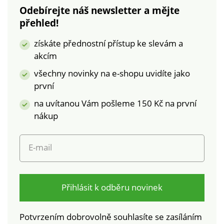
garantuje min. 50%
Tato známka
Odebírejte náš newsletter a mějte
podíl recyklovaných
označuje textilní
přehled!
vláken**, jejichž
výrobky, které byly
výroba respektuje
podrobeny
získáte přednostní přístup ke slevám a
environmentální a
laboratorním testům
akcím
sociální kritéria. Lze
na široké spektrum
prát v pračce.
škodlivých látek a
všechny novinky na e-shopu uvidíte jako
výrobek je bezpečný
první
nad rámec platných
na uvítanou Vám pošleme 150 Kč na první
norem. Perte na 30
nákup
°C.
E-mail
Přihlásit k odběru novinek
Potvrzením dobrovolně souhlasíte se zasíláním