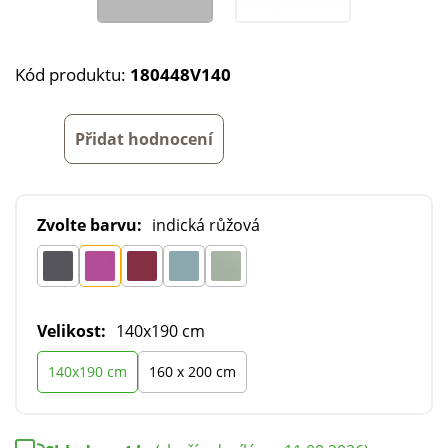
Kód produktu:
180448V140
Přidat hodnocení
Zvolte barvu:
indická růžová
Velikost:
140x190 cm
140x190 cm
160 x 200 cm