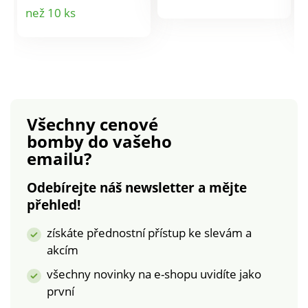
všechny požadavky
všechny požadavky
Detail
než 10 ks
produktu
na komfort a
na komfort a
příjemně měkký
příjemně měkký
produktu
materiál. 100%
materiál. 100%
bavlnaPraní na 60°
bavlnaPraní na 60°
b
CNáš tip: Prostěradla
CNáš tip: Prostěradla
se dají skvěle
se dají skvěle
kombinovat s
kombinovat s
Všechny cenové
povlečením z naší
povlečením z naší
bomby
do vašeho
pestré nabídky.
pestré nabídky.
emailu?
Odebírejte náš newsletter a mějte
přehled!
získáte přednostní přístup ke slevám a
akcím
všechny novinky na e-shopu uvidíte jako
první