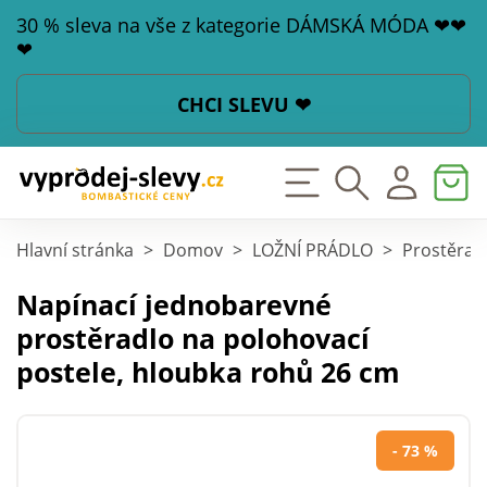
30 % sleva na vše z kategorie DÁMSKÁ MÓDA ❤❤
❤
CHCI SLEVU ❤
Hlavní stránka
>
Domov
>
LOŽNÍ PRÁDLO
>
Prostěrad
Napínací jednobarevné
prostěradlo na polohovací
postele, hloubka rohů 26 cm
- 73 %