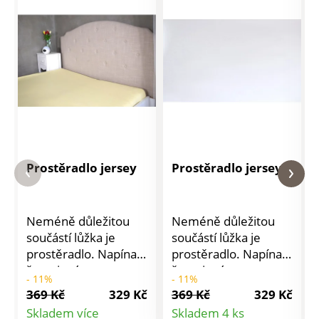
Prostěradlo jersey
Prostěradlo jersey
Neméně důležitou
Neméně důležitou
součástí lůžka je
součástí lůžka je
prostěradlo. Napínací
prostěradlo. Napínací
žerzejové
žerzejové
- 11%
- 11%
prostěradlo z naší
prostěradlo z naší
369 Kč
329 Kč
369 Kč
329 Kč
nabídky splňuje
nabídky splňuje
Detail
Skladem více
Skladem 4 ks