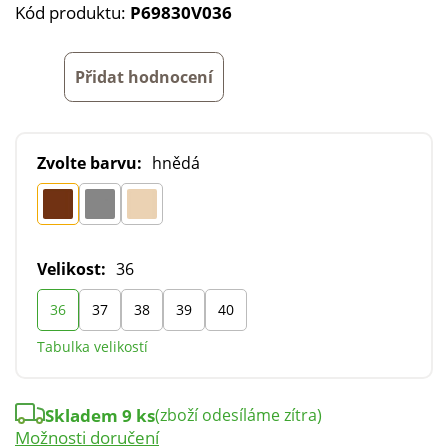
Kód produktu:
P69830V036
Přidat hodnocení
Zvolte barvu:
hnědá
Velikost:
36
36
37
38
39
40
Tabulka velikostí
Skladem 9 ks
(zboží odesíláme zítra)
Možnosti doručení