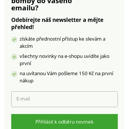
bomby
do vašeho
+ skvělé ke
odpružení.
emailu?
kombinování. Úžasně
měkké a pohodlné na
Odebírejte náš newsletter a mějte
nošení. Perforovaný
přehled!
květinový vzor -
prodyšné. Pohodlný
získáte přednostní přístup ke slevám a
klínek.
akcím
všechny novinky na e-shopu uvidíte jako
první
na uvítanou Vám pošleme 150 Kč na první
nákup
E-mail
Přihlásit k odběru novinek