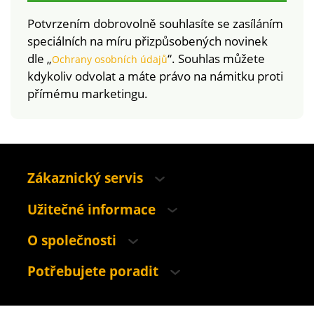
Potvrzením dobrovolně souhlasíte se zasíláním
speciálních na míru přizpůsobených novinek
dle „
“. Souhlas můžete
Ochrany osobních údajů
kdykoliv odvolat a máte právo na námitku proti
přímému marketingu.
Zákaznický servis
Užitečné informace
O společnosti
Potřebujete poradit