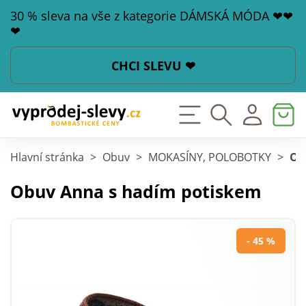
30 % sleva na vše z kategorie DÁMSKÁ MÓDA ❤❤
❤
CHCI SLEVU ❤
Hlavní stránka
>
Obuv
>
MOKASÍNY, POLOBOTKY
>
Ob
Obuv Anna s hadím potiskem
- 45 %