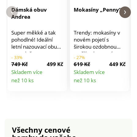
Dámská obuv
Mokasíny „Penny“
Andrea
Super měkké a tak
Trendy: mokasíny v
pohodlné! Ideální
novém pojetí s
letní nazouvací obuv
širokou ozdobnou
se vzdušnou
mašlí - elegantní,
- 33%
- 27%
perforací a elastickou
velmi pohodlné a
749 Kč
499 Kč
619 Kč
449 Kč
vložkou. Snadno se
ideální na
Skladem více
Skladem více
nazouvají. Zajistí Vám
přechodnou dobu.
Detail
Detail
než 10 ks
než 10 ks
lehkou chůzi a
Robustní
vyvážené klima pro
protiskluzová
produktu
produktu
Vaše chodidla.
podešev s dobrým
Protiskluzová klínová
odpružením zajistí
podrážka s
lehkou svižnou chůzi.
pohodlným
Velmi pohodlné.
odpružením, klínek
Protiskluzová
Všechny cenové
cca 4,5 cm. Elegantní
podešev. Dobré