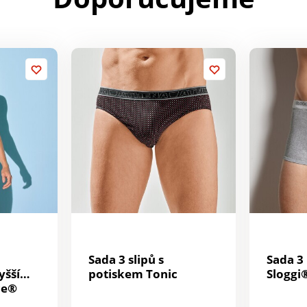
Sada 3 slipů s
Sada 3
yšším
potiskem Tonic
Sloggi
ce®