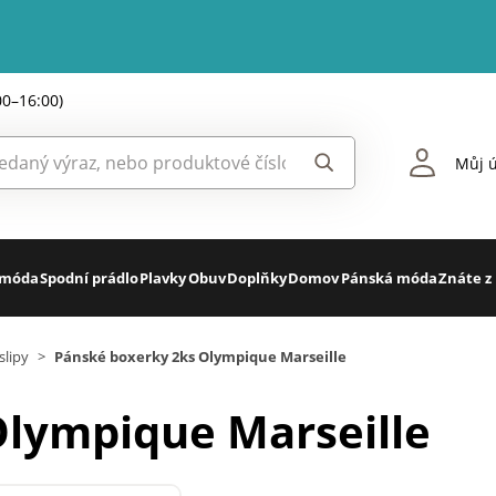
00–16:00)
Můj ú
 móda
Spodní prádlo
Plavky
Obuv
Doplňky
Domov
Pánská móda
Znáte z
slipy
>
Pánské boxerky 2ks Olympique Marseille
Olympique Marseille