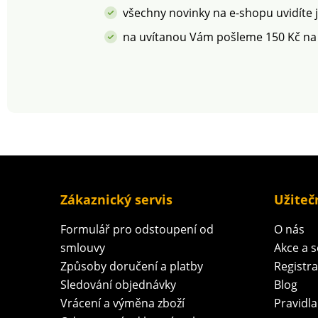
všechny novinky na e-shopu uvidíte 
na uvítanou Vám pošleme 150 Kč na
Zákaznický servis
Užiteč
Formulář pro odstoupení od
O nás
smlouvy
Akce a 
Způsoby doručení a platby
Registr
Sledování objednávky
Blog
Vrácení a výměna zboží
Pravidla