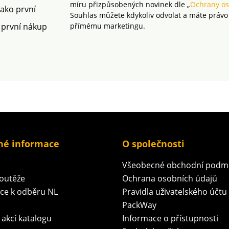
míru přizpůsobených novinek dle „
Ochrany os
jako první
Souhlas můžete kdykoliv odvolat a máte právo
 první nákup
přímému marketingu.
né informace
O společnosti
Všeobecné obchodní podm
soutěže
Ochrana osobních údajů
ace k odběru NL
Pravidla uživatelského účtu
PackWay
 akcí katalogu
Informace o přístupnosti