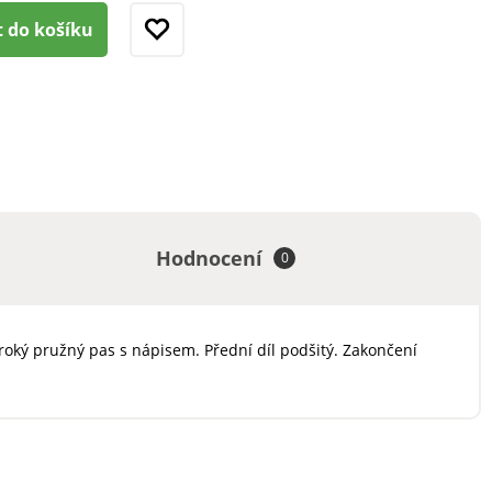
t do košíku
Hodnocení
0
iroký pružný pas s nápisem. Přední díl podšitý. Zakončení