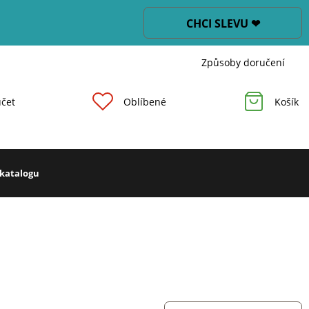
CHCI SLEVU ❤
Způsoby doručení
čet
Oblíbené
Košík
 katalogu