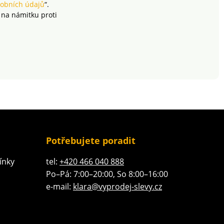
obních údajů
“.
 na námitku proti
Potřebujete poradit
ínky
tel:
+420 466 040 888
Po–Pá: 7:00–20:00, So 8:00–16:00
e-mail:
klara@vyprodej-slevy.cz