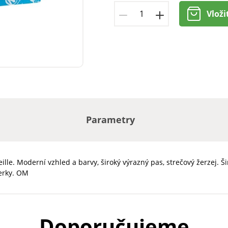
Vloži
Parametry
le. Moderní vzhled a barvy, široký výrazný pas, strečový žerzej. Š
erky. OM
Doporučujeme