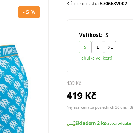
Kód produktu:
570663V002
- 5 %
Velikost:
S
S
L
XL
Tabulka velikostí
439 Kč
419 Kč
Nejnižší cena za posledních 30 dní:
43
Skladem 2 ks
(zboží odesílá