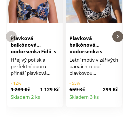
Plavková
Plavková
balkónová
balkónová
podprsenka Fidji, s
podprsenka s
kosticemi
kosticemi Linao
Hřejivý potisk a
Letní motiv v zářivých
perfektní oporu
barvách zdobí
přináší plavková
plavkovou
balkónová
balkónovou
- 12%
- 55%
podprsenka s
podprsenku s
1 289 Kč
1 129 Kč
659 Kč
299 Kč
potiskem Fidji.
kosticemi. Kolekce
Detail
Detail
Skladem 2 ks
Skladem 3 ks
Exotický potisk Fidji
Linao s potiskem.
produktu
produktu
zn. Sans Complexe.
Kostice. Košíčky ze 3
Balkónový
dílů s tylovou
polovyztužený střih.
podšívkou. Členitý
Košíčky ze 2 dílů. S
střih košíčků s