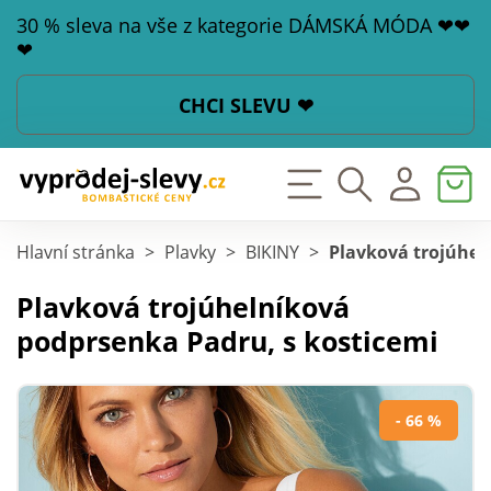
30 % sleva na vše z kategorie DÁMSKÁ MÓDA ❤❤
❤
CHCI SLEVU ❤
Hlavní stránka
>
Plavky
>
BIKINY
>
Plavková trojúhel
Plavková trojúhelníková
podprsenka Padru, s kosticemi
- 66 %