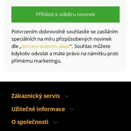
norem. Lze prát v
norem. Lze prát v
pračce. Odolné
pračce. Po každém
mořské vodě a
použití
Přihlásit k odběru novinek
chlóru, vhodné na
doporučujeme
pláž i do bazénu. Po
vymáchat v čisté
Potvrzením dobrovolně souhlasíte se zasíláním
každém použití
vodě. Odolné mořské
speciálních na míru přizpůsobených novinek
doporučujeme
vodě a chlóru,
dle „
“. Souhlas můžete
Ochrany osobních údajů
vymáchat v čisté
vhodné na pláž i do
kdykoliv odvolat a máte právo na námitku proti
vodě.
bazénu.
přímému marketingu.
Zákaznický servis
Užitečné informace
O společnosti