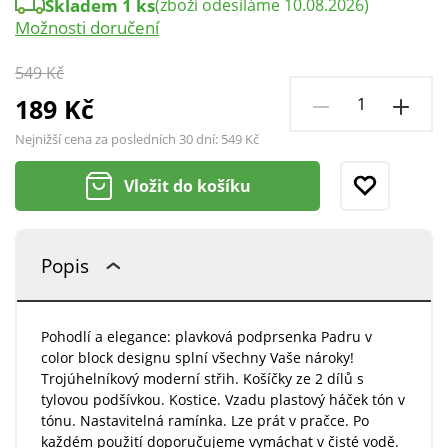
Skladem 1 ks
(zboží odesíláme 10.08.2026)
Možnosti doručení
549 Kč
189 Kč
Nejnižší cena za posledních 30 dní:
549 Kč
Vložit do košíku
Popis
Pohodlí a elegance: plavková podprsenka Padru v
color block designu splní všechny Vaše nároky!
Trojúhelníkový moderní střih. Košíčky ze 2 dílů s
tylovou podšívkou. Kostice. Vzadu plastový háček tón v
tónu. Nastavitelná ramínka. Lze prát v pračce. Po
každém použití doporučujeme vymáchat v čisté vodě.