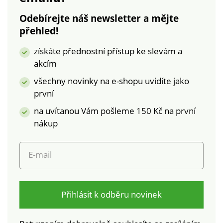
doporučujeme
Odebírejte náš newsletter a mějte
vymáchat v čisté
přehled!
vodě. Tyto plavky
jsou odolné chlóru a
získáte přednostní přístup ke slevám a
jsou tak vhodné i do
akcím
bazénu. Lze prát v
pračce.
všechny novinky na e-shopu uvidíte jako
první
na uvítanou Vám pošleme 150 Kč na první
nákup
E-mail
Přihlásit k odběru novinek