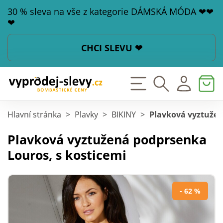
30 % sleva na vše z kategorie DÁMSKÁ MÓDA ❤❤
❤
CHCI SLEVU ❤
Hlavní stránka
>
Plavky
>
BIKINY
>
Plavková vyztužen
Plavková vyztužená podprsenka
Louros, s kosticemi
- 62 %