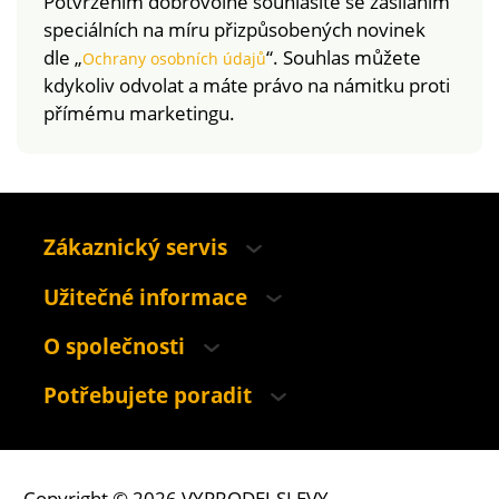
Potvrzením dobrovolně souhlasíte se zasíláním
speciálních na míru přizpůsobených novinek
dle „
“. Souhlas můžete
Ochrany osobních údajů
kdykoliv odvolat a máte právo na námitku proti
přímému marketingu.
Zákaznický servis
Užitečné informace
O společnosti
Potřebujete poradit
Copyright © 2026 VYPRODEJ-SLEVY