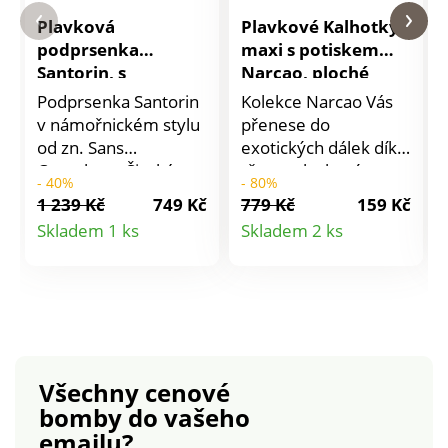
Plavková
Plavkové Kalhotky
podprsenka
maxi s potiskem
Santorin, s
Narcao, ploché
kosticemi
bříško
Podprsenka Santorin
Kolekce Narcao Vás
v námořnickém stylu
přenese do
od zn. Sans
exotických dálek díky
Complexe. Široká
těmto plavkovým
- 40%
- 80%
ramínka na zavázání
maxi kalhotkám.
1 239 Kč
749 Kč
779 Kč
159 Kč
kolem krku. Pěnové
Přední díl s tylovou
Detail
Detail
Skladem 1 ks
Skladem 2 ks
nezvětšující
podšívkou pro efekt
produktu
produktu
vycpávky. V horní
plochého bříška.
části košíčků
Vysoký pas.
kontrastní vsadky.
Nohavičky zakončené
Mezi košíčky stříbrný
dvojitým prošitím.
knoflík s motivem
Exkluzivní potisk.
kotvy. Vzadu plastový
Rozkrok
Všechny cenové
háček.
vypodšívkovaný
bomby
do vašeho
bavlnou. Po každém
emailu?
použití