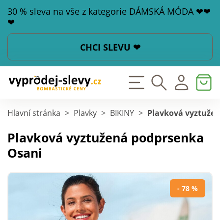
30 % sleva na vše z kategorie DÁMSKÁ MÓDA ❤❤
❤
CHCI SLEVU ❤
Hlavní stránka
>
Plavky
>
BIKINY
>
Plavková vyztuže
Plavková vyztužená podprsenka
Osani
- 78 %