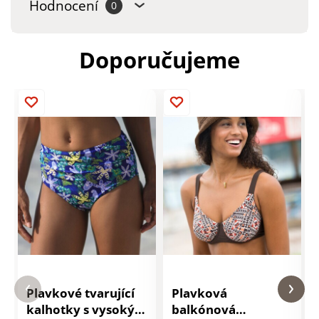
Hodnocení
0
Doporučujeme
Plavkové tvarující
Plavková
kalhotky s vysokým
balkónová