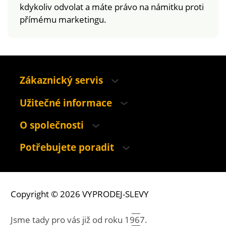
kdykoliv odvolat a máte právo na námitku proti
vhodné na pláž i do
přímému marketingu.
bazénu.
Zákaznický servis
Užitečné informace
O společnosti
Potřebujete poradit
Copyright © 2026 VYPRODEJ-SLEVY
Jsme tady pro vás již od roku
1967.