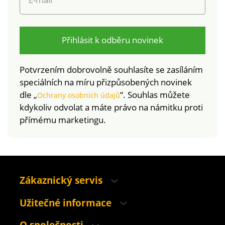
výrobek je bezpečný
nad rámec platných
norem. Lze prát v
pračce. Po každém
Přihlásit k odběru novinek
použití
doporučujeme
Potvrzením dobrovolně souhlasíte se zasíláním
vymáchat v čisté
speciálních na míru přizpůsobených novinek
vodě. Odolné mořské
dle „
“. Souhlas můžete
Ochrany osobních údajů
vodě a chlóru,
kdykoliv odvolat a máte právo na námitku proti
vhodné na pláž i do
přímému marketingu.
bazénu.
Zákaznický servis
Užitečné informace