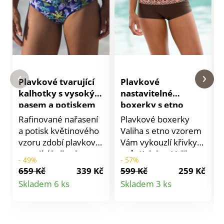
Plavkové tvarující
Plavkové
kalhotky s vysokým
nastavitelné
pasem a potiskem
boxerky s etno
Naga
potiskem Valiha
Rafinované nařasení
Plavkové boxerky
a potisk květinového
Valiha s etno vzorem
vzoru zdobí plavkové
Vám vykouzlí křivky
tvarující kalhotky s
snů. Kolekce Valiha s
- 49%
- 57%
vysokým pasem.
etno vzorem. Široký
659 Kč
339 Kč
599 Kč
259 Kč
Kolekce Naga s
pas na ohrnutí. Tylová
Detail
Detail
Skladem 6 ks
Skladem 3 ks
elegantním
stahující podšívka.
produktu
produktu
barevným potiskem.
Standard 100 podle
Vysoký pas zeštíhluje
Oeko-Tex (n° CQ
postavu. Přední díl
1216 / 3 IFTH). Tato