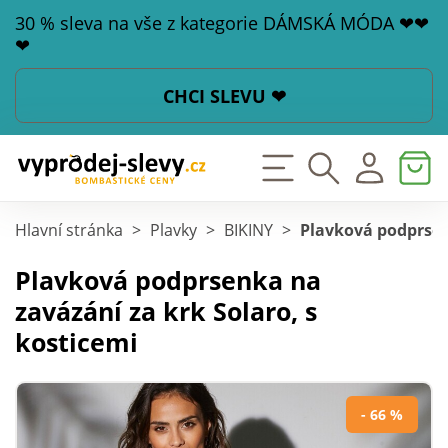
30 % sleva na vše z kategorie DÁMSKÁ MÓDA ❤❤
❤
CHCI SLEVU ❤
Hlavní stránka
>
Plavky
>
BIKINY
>
Plavková podprsen
Plavková podprsenka na
zavázání za krk Solaro, s
kosticemi
- 66 %