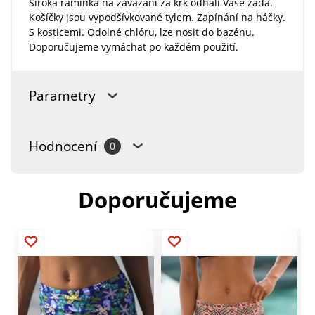
Široká ramínka na zavázání za krk odhalí Vaše záda.
Košíčky jsou vypodšívkované tylem. Zapínání na háčky.
S kosticemi. Odolné chlóru, lze nosit do bazénu.
Doporučujeme vymáchat po každém použití.
Parametry
Hodnocení
0
Doporučujeme