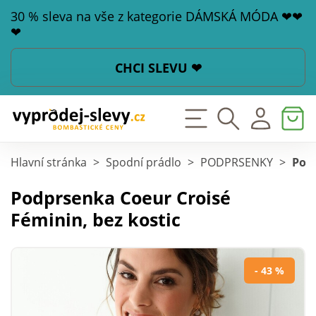
30 % sleva na vše z kategorie DÁMSKÁ MÓDA ❤❤
❤
CHCI SLEVU ❤
Hlavní stránka
>
Spodní prádlo
>
PODPRSENKY
>
Podp
Podprsenka Coeur Croisé
Féminin, bez kostic
- 43 %