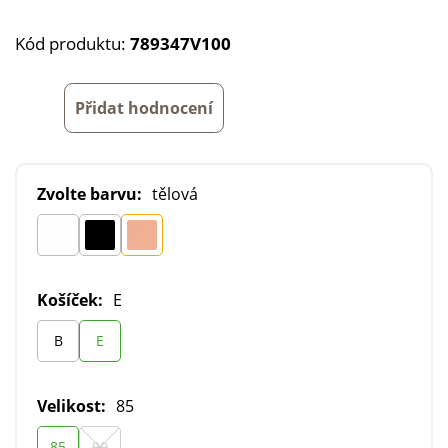
Kód produktu:
789347V100
Přidat hodnocení
Zvolte barvu:
tělová
Košíček:
E
B
E
Velikost:
85
85
90