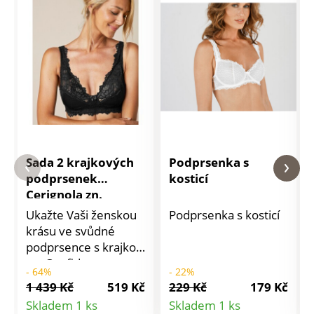
Sada 2 krajkových
Podprsenka s
podprsenek
kosticí
Cerignola zn.
Confidence
Ukažte Vaši ženskou
Podprsenka s kosticí
Lingerie®, bez
krásu ve svůdné
kostic
podprsence s krajkou
zn. Confidence
- 64%
- 22%
Lingerie! Horní část
1 439 Kč
519 Kč
229 Kč
179 Kč
košíčků, sedlo mezi
Detail
Detail
Skladem 1 ks
Skladem 1 ks
košíčky, boky a