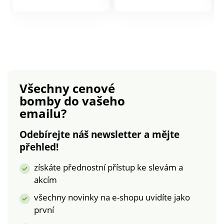
produktu
produktu
ramínka vpředu z
krajky. Spodní část
košíčků ze 3 dílů je
šitá ze saténového
úpletu s podšívkou
pro dokonalé držení.
Zadní díl z pružného
Všechny cenové
saténu. Elastická a
bomby
do vašeho
vzadu nastavitelná
emailu?
ramínka. Mezi
košíčky mašlička.
Odebírejte náš newsletter a mějte
Sada 2 kusů. Bez
přehled!
kostic. Standard 100
podle Oeko-Tex (n°
získáte přednostní přístup ke slevám a
CQ 1216 / 3 IFTH).
akcím
Tato známka
označuje textilní
všechny novinky na e-shopu uvidíte jako
výrobky, které byly
první
podrobeny