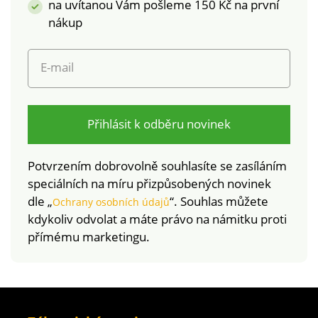
na uvítanou Vám pošleme 150 Kč na první
laboratorním testům
na široké spektrum
nákup
škodlivých látek a
výrobek je bezpečný
E-mail
nad rámec platných
norem. Perte na 30
°C.
Přihlásit k odběru novinek
Potvrzením dobrovolně souhlasíte se zasíláním
speciálních na míru přizpůsobených novinek
dle „
“. Souhlas můžete
Ochrany osobních údajů
kdykoliv odvolat a máte právo na námitku proti
přímému marketingu.