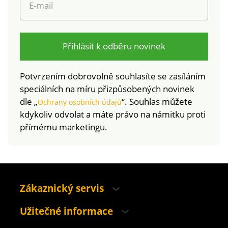
E-mail
nad rámec platných
norem. Perte na 30
°C.
Přihlásit k odběru novinek
Potvrzením dobrovolně souhlasíte se zasíláním
speciálních na míru přizpůsobených novinek
dle „
“. Souhlas můžete
Ochrany osobních údajů
kdykoliv odvolat a máte právo na námitku proti
přímému marketingu.
Zákaznický servis
Užitečné informace