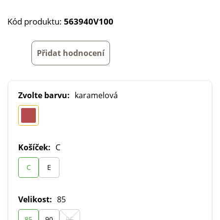
Kód produktu:
563940V100
Přidat hodnocení
Zvolte barvu:
karamelová
Košíček:
C
C
E
Velikost:
85
85
90
95