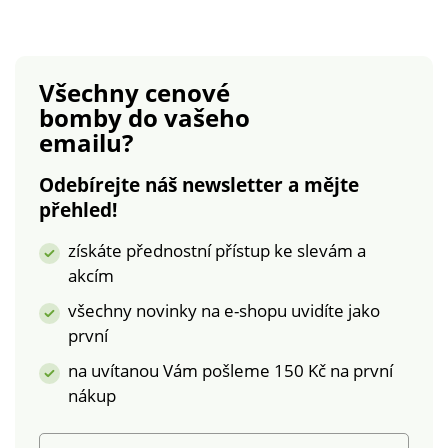
šitá ze saténového
úpletu s podšívkou
pro dokonalé držení.
Zadní díl z pružného
Všechny cenové
saténu. Elastická a
bomby
do vašeho
vzadu nastavitelná
emailu?
ramínka. Mezi
košíčky mašlička.
Odebírejte náš newsletter a mějte
Sada 2 kusů. Bez
přehled!
kostic. Standard 100
podle Oeko-Tex (n°
získáte přednostní přístup ke slevám a
CQ 1216 / 3 IFTH).
akcím
Tato známka
označuje textilní
všechny novinky na e-shopu uvidíte jako
výrobky, které byly
první
podrobeny
na uvítanou Vám pošleme 150 Kč na první
laboratorním testům
na široké spektrum
nákup
škodlivých látek a
výrobek je bezpečný