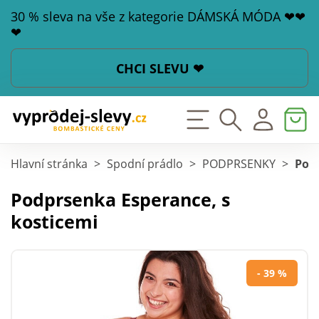
30 % sleva na vše z kategorie DÁMSKÁ MÓDA ❤❤
❤
CHCI SLEVU ❤
Hlavní stránka
>
Spodní prádlo
>
PODPRSENKY
>
Podp
Podprsenka Esperance, s
kosticemi
- 39 %