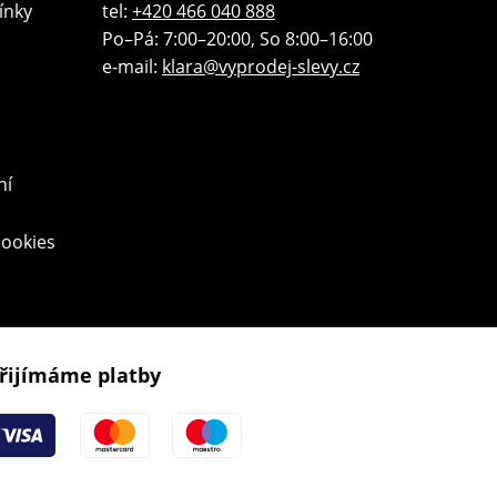
ínky
tel:
+420 466 040 888
Po–Pá: 7:00–20:00, So 8:00–16:00
e-mail:
klara@vyprodej-slevy.cz
ní
cookies
řijímáme platby