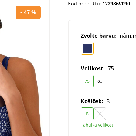
Kód produktu:
122986V090
- 47 %
Zvolte barvu:
nám.
Velikost:
75
75
80
Košíček:
B
B
C
Tabulka velikostí