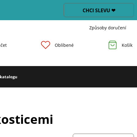
CHCI SLEVU ❤
Způsoby doručení
čet
Oblíbené
Košík
 katalogu
kosticemi