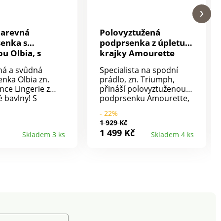
barevná
Polovyztužená
enka s
podprsenka z úpletu a
u Olbia, s
krajky Amourette
emi
Triumph, s kosticemi
ná a svůdná
Specialista na spodní
nka Olbia zn.
prádlo, zn. Triumph,
nce Lingerie z
přináší polovyztuženou
é bavlny! S
podprsenku Amourette,
mi. Spodní část
která je svůdná a
- 22%
 z bavlněného
pohodlná zároveň.
1 929 Kč
, s bavlněnou
Podprsenka s kosticemi
1 499 Kč
Skladem 3 ks
Skladem 4 ks
ou. Zadní díl a
Amourette zn. Triumph.
ezi košíčky z
Košíčky s tylovou
ého žerzeje s
podšívkou.
kou. Ramínka
Polotransparentní krajka
z bavlněného
s květinovým vzorem v
 s ažurou a
dekoltu a mezi košíčky.
ami. Vzadu
Vlnkované zakončení
nebo trojité
dekoltu a spodního
 zapínání dle
lemu. Mezi košíčky ažura
ti. Standard 100
s našitou růžičkou.