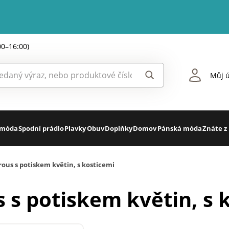
00–16:00)
Můj ú
 móda
Spodní prádlo
Plavky
Obuv
Doplňky
Domov
Pánská móda
Znáte z
us s potiskem květin, s kosticemi
s potiskem květin, s 