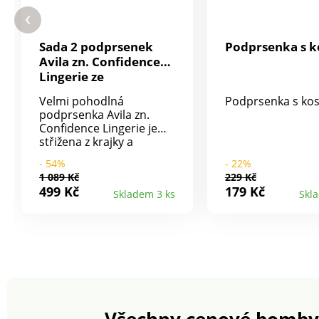
Sada 2 podprsenek
Podprsenka s ko
Avila zn. Confidence
Lingerie ze
saténového úpletu s
Velmi pohodlná
Podprsenka s kost
krajkou, bez kostic
podprsenka Avila zn.
Confidence Lingerie je
střižena z krajky a
saténového úpletu.
- 54%
- 22%
Košíčky ze 3 dílů. Horní
1 089 Kč
229 Kč
část košíčků a ramínka
499 Kč
179 Kč
Skladem 3 ks
Skl
vpředu z pružné krajky.
Mezi košíčky mašlička.
Spodní část košíčků ze
saténového úpletu, s
podšívkou. Boky a
spodní lem z krajky.
Vzadu nastavitelná
ramínka. Dvojité nebo
trojité háčkové zapínání,
Všechny cenové bomby
na 3 pozice dle velikosti.