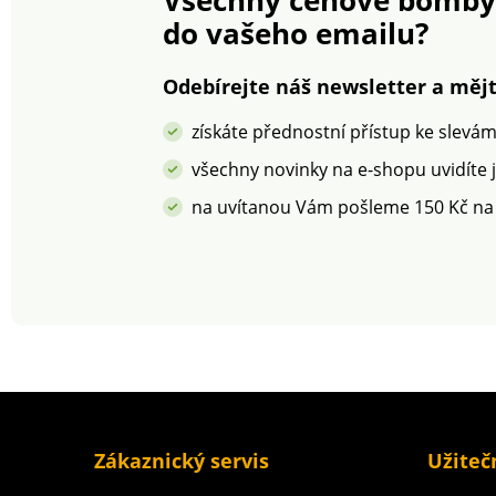
Standard 100 podle
do vašeho emailu?
Oeko-Tex (n° CQ 1216 /
3). Tato známka označuje
textilní výrobky, které
Odebírejte náš newsletter a mějt
byly podrobeny
laboratorním testům na
získáte přednostní přístup ke slevá
široké spektrum
škodlivých látek a
všechny novinky na e-shopu uvidíte 
výrobek je bezpečný nad
na uvítanou Vám pošleme 150 Kč na
rámec platných norem.
Lze prát v pračce.
Zákaznický servis
Užiteč