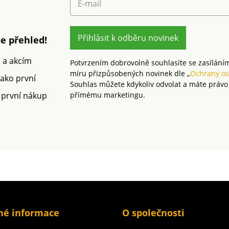
E-mail
IFTH). Tato známka
podle O
označuje textilní výrobky,
1216 / 
které byly podrobeny
označuje
laboratorním testům na
Přihlásit k odběru novinek
které b
e přehled!
široké spektrum
laborat
škodlivých látek a
široké 
m a akcím
Potvrzením dobrovolně souhlasíte se zasílání
výrobek je bezpečný nad
škodlivý
míru přizpůsobených novinek dle „
Ochrany os
rámec platných norem.
výrobek
jako první
Souhlas můžete kdykoliv odvolat a máte právo
Lze prát v pračce.
rámec 
 první nákup
přímému marketingu.
Lze prát
né informace
O společnosti