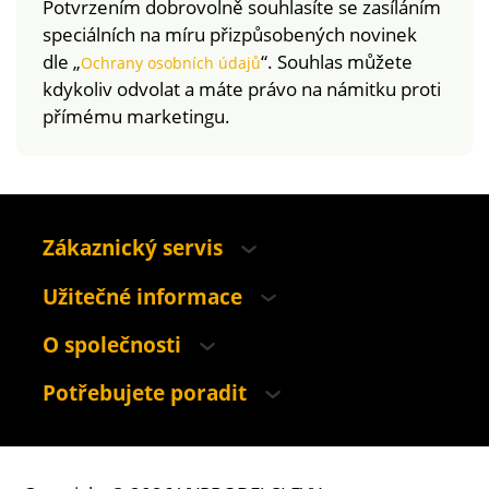
Potvrzením dobrovolně souhlasíte se zasíláním
norem. Lze prát v
speciálních na míru přizpůsobených novinek
pračce.
dle „
“. Souhlas můžete
Ochrany osobních údajů
kdykoliv odvolat a máte právo na námitku proti
přímému marketingu.
Zákaznický servis
Užitečné informace
O společnosti
Potřebujete poradit