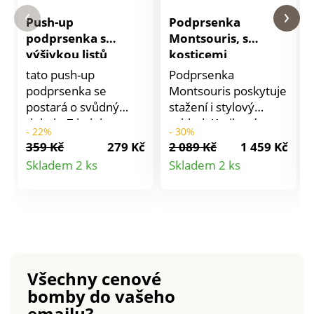
Push-up
Podprsenka
podprsenka s
Montsouris, s
výšivkou listů
kosticemi
Sullana, s kosticemi
tato push-up
Podprsenka
podprsenka se
Montsouris poskytuje
postará o svůdný
stažení i stylový
dekolt. Z kolekce
vzhled. Krajkové
- 22%
- 30%
Sullana zn.
košíčky s tylovou
359 Kč
279 Kč
2 089 Kč
1 459 Kč
Confidence Lingerie,
podšívkou. Tylové
Detail
Detail
Skladem 2 ks
Skladem 2 ks
vyniká rafinovanou
sedlo mezi košíčky s
produktu
produktu
výšivkou listů.
mašličkou.
Kolekce Sullana zn.
Obepínající zadní díl z
Confidence Lingerie.
krajky, s tylovou
Push-up efekt díky
podšívkou. Pružná
pěnovým
nastavitelná ramínka
vycpávkám. Košíčky
s krajkovou aplikací. S
Všechny cenové
ze 2 dílů a spodní lem
kosticemi. Krajka 86
bomby
do vašeho
z vyšívaného tylu s
% polyamid, 14 %
emailu?