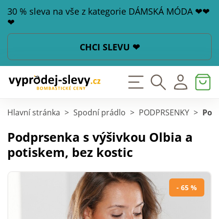
30 % sleva na vše z kategorie DÁMSKÁ MÓDA ❤❤
❤
CHCI SLEVU ❤
Hlavní stránka
>
Spodní prádlo
>
PODPRSENKY
>
Podp
Podprsenka s výšivkou Olbia a
potiskem, bez kostic
- 65 %