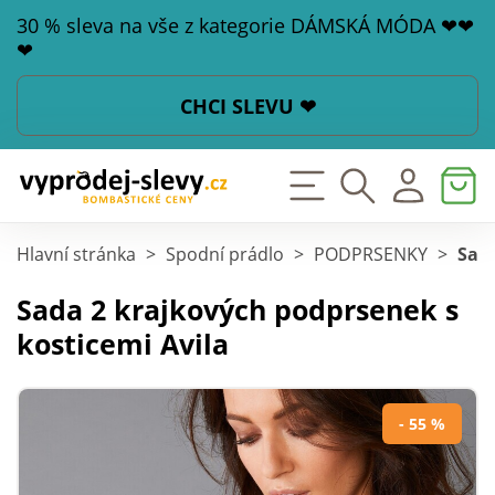
30 % sleva na vše z kategorie DÁMSKÁ MÓDA ❤❤
❤
CHCI SLEVU ❤
Hlavní stránka
>
Spodní prádlo
>
PODPRSENKY
>
Sada
Sada 2 krajkových podprsenek s
kosticemi Avila
- 55 %