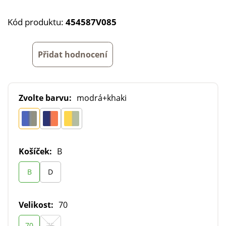
Kód produktu:
454587V085
Přidat hodnocení
Zvolte barvu:
modrá+khaki
Košíček:
B
B
D
Velikost:
70
70
75