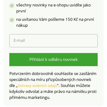
škodlivých látek a
škodlivých látek a
všechny novinky na e-shopu uvidíte jako
výrobek je bezpečný
výrobek je bezpečný
první
nad rámec platných
nad rámec platných
na uvítanou Vám pošleme 150 Kč na první
norem. Lze prát v
norem. Lze prát v
pračce.
pračce.
nákup
E-mail
Přihlásit k odběru novinek
Potvrzením dobrovolně souhlasíte se zasíláním
speciálních na míru přizpůsobených novinek
dle „
“. Souhlas můžete
Ochrany osobních údajů
kdykoliv odvolat a máte právo na námitku proti
přímému marketingu.