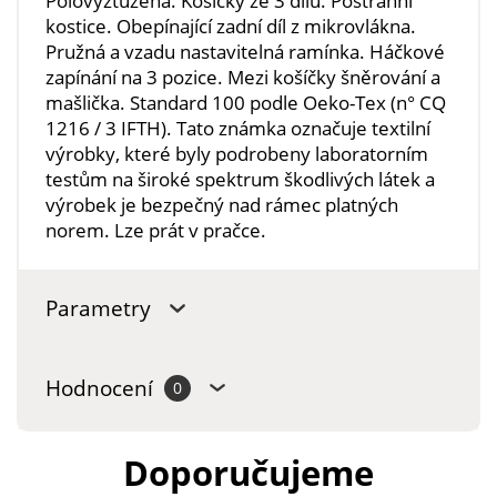
Polovyztužená. Košíčky ze 3 dílů. Postranní
kostice. Obepínající zadní díl z mikrovlákna.
Pružná a vzadu nastavitelná ramínka. Háčkové
zapínání na 3 pozice. Mezi košíčky šněrování a
mašlička. Standard 100 podle Oeko-Tex (n° CQ
1216 / 3 IFTH). Tato známka označuje textilní
výrobky, které byly podrobeny laboratorním
testům na široké spektrum škodlivých látek a
výrobek je bezpečný nad rámec platných
norem. Lze prát v pračce.
Parametry
Hodnocení
0
Doporučujeme