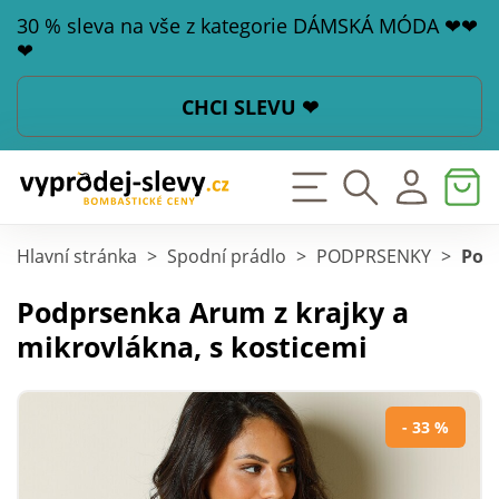
30 % sleva na vše z kategorie DÁMSKÁ MÓDA ❤❤
❤
CHCI SLEVU ❤
Hlavní stránka
>
Spodní prádlo
>
PODPRSENKY
>
Podp
Podprsenka Arum z krajky a
mikrovlákna, s kosticemi
- 33 %