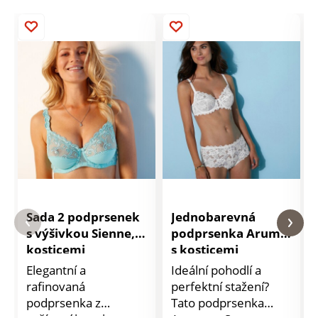
Sada 2 podprsenek
Jednobarevná
s výšivkou Sienne, s
podprsenka Arum,
kosticemi
s kosticemi
Elegantní a
Ideální pohodlí a
rafinovaná
perfektní stažení?
podprsenka z
Tato podprsenka