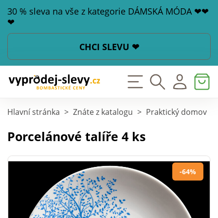
30 % sleva na vše z kategorie DÁMSKÁ MÓDA ❤❤
❤
CHCI SLEVU ❤
Hlavní stránka
>
Znáte z katalogu
>
Praktický domov
>
Porcelánové talíře 4 ks
-64%