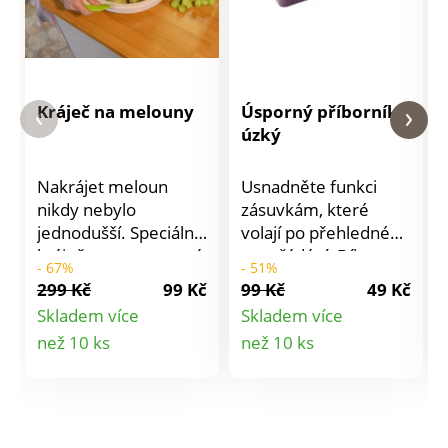
Kráječ na melouny
Úsporný příborník
úzký
Nakrájet meloun
Usnadněte funkci
nikdy nebylo
zásuvkám, které
jednodušší. Speciální
volají po přehledném
kráječ se o to postará
uspořádání. Díky
- 67%
- 51%
snadno a rychle.
chytrému a
299 Kč
99 Kč
99 Kč
49 Kč
Jednoduchá
praktickému
Skladem více
Skladem více
manipulace díky
provedení je náš
Detail
Detail
než 10 ks
než 10 ks
speciálním úchytkám.
příborník přesně to,
Rozměry: 35 x 31 x 7
co vaše kuchyně
produktu
produktu
cm.
potřebuje. Vejde se
do něj ještě víc
příborů nebo