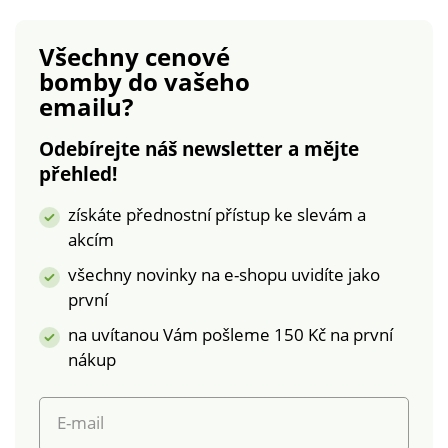
kuchyňského náčiní,
než dosud. I přes
Všechny cenové
velké množství
bomby
do vašeho
uloženého náčiní
emailu?
budete mít snadný
přehled. Materiál
Odebírejte náš newsletter a mějte
plast Rozměry: 275 x
přehled!
400 x 55 mm
získáte přednostní přístup ke slevám a
akcím
všechny novinky na e-shopu uvidíte jako
první
na uvítanou Vám pošleme 150 Kč na první
nákup
E-mail