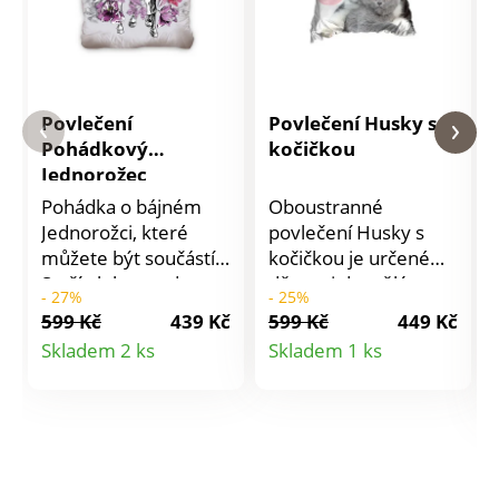
Povlečení
Povlečení Husky s
Pohádkový
kočičkou
Jednorožec
Pohádka o bájném
Oboustranné
Jednorožci, které
povlečení Husky s
můžete být součástí.
kočičkou je určené
Stačí ulehnout do
dětem i dospělým a
- 27%
- 25%
povlečení Pohádkový
má praktické zapínání
599 Kč
439 Kč
599 Kč
449 Kč
Jednorožec, zavřít oči
na zip. Povlečení
Detail
Detail
Skladem 2 ks
Skladem 1 ks
a snít. Materiál: 100%
perte z rubové strany
produktu
produktu
bavlna. Rozměry
se zapnutým zipem a
jednolůžko: polštář
podle pokynů
70 x 90 cm, přikrývka
uvedených na
140 x 200 cm.
obalu.Materiál:
Doporučení: povlečení
kvalitní 100%