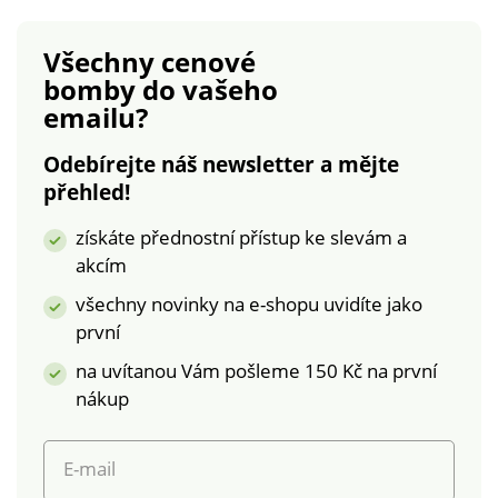
perte z rubové
bavlna.Rozměry
strany, se zapnutým
jednolůžko: polštář
Všechny cenové
zipem a podle
70 x 90 cm, přikrývka
bomby
do vašeho
pokynů uvedených
140 x 200
emailu?
na obalu.
cm. Povlečení Husky
Povlečení Pohádkový
s
Odebírejte náš newsletter a mějte
Jednorožec
kočičkouOboustrannéFototi
přehled!
Oboustranné Jemné
100%
a prodyšné Kvalitní
bavlnaCertifikát ÖKO-
získáte přednostní přístup ke slevám a
100% bavlna -
TEX Standard
akcím
certifikát ÖKO-TEX
100JednolůžkoZapínání
Standard 100.
na zip
všechny novinky na e-shopu uvidíte jako
Jednolůžko Zipové
první
zapínání Dlouhá
na uvítanou Vám pošleme 150 Kč na první
životnost a
stálobarevnost
nákup
E-mail