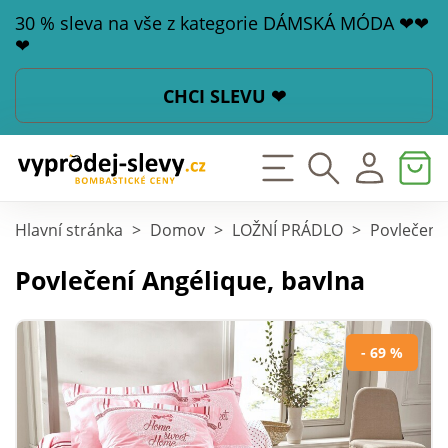
30 % sleva na vše z kategorie DÁMSKÁ MÓDA ❤❤
❤
CHCI SLEVU ❤
Hlavní stránka
>
Domov
>
LOŽNÍ PRÁDLO
>
Povlečení
Povlečení Angélique, bavlna
- 69 %