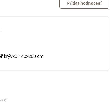
Přidat hodnocení
á
přikrývku 140x200 cm
29 Kč