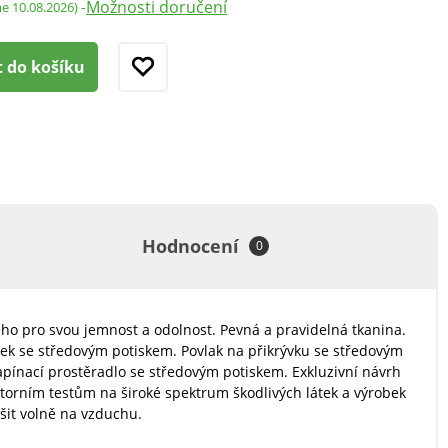
Možnosti doručení
-
me 10.08.2026)
t do košíku
Hodnocení
0
ého pro svou jemnost a odolnost. Pevná a pravidelná tkanina.
eček se středovým potiskem. Povlak na přikrývku se středovým
apínací prostěradlo se středovým potiskem. Exkluzivní návrh
torním testům na široké spektrum škodlivých látek a výrobek
šit volně na vzduchu.