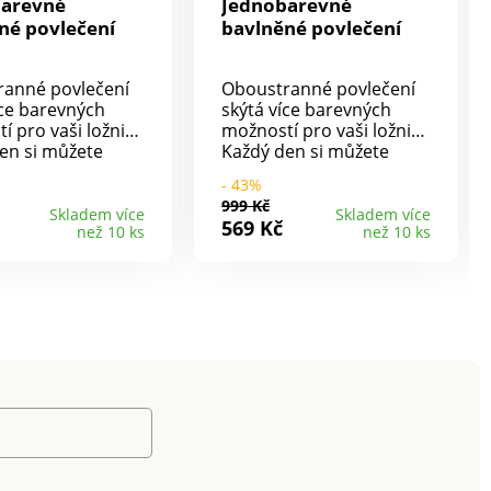
barevné
Jednobarevné
né povlečení
bavlněné povlečení
ranné povlečení
Oboustranné povlečení
íce barevných
skýtá více barevných
 pro vaši ložnici.
možností pro vaši ložnici.
en si můžete
Každý den si můžete
podle nálady a
ustlat podle nálady a
- 43%
 k tomu vůbec
nebude k tomu vůbec
999 Kč
ěnit povlečení.
nutné měnit povlečení.
Skladem více
Skladem více
569 Kč
než 10 ks
než 10 ks
decentní
Krásný decentní
.100%
design.100%
ipový
bavlnaZipový
raní na 40° C,
uzávěrPraní na 40° C,
a zapnutéNáš tip:
naruby a zapnutéNáš tip:
ní můžete sladit i
povlečení můžete sladit i
ěradly nebo
s prostěradly nebo
 na malé
povlaky na malé
y, které najdete v
polštářky, které najdete v
bídce.
naší nabídce.