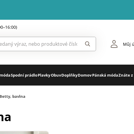
00–16:00)
Můj ú
 móda
Spodní prádlo
Plavky
Obuv
Doplňky
Domov
Pánská móda
Znáte z
Betty, bavlna
na