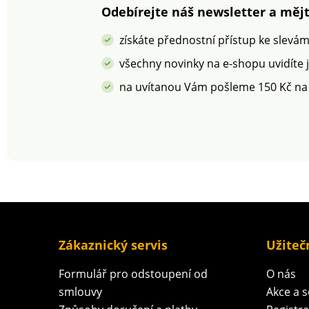
Jednolůžko Zipové
Odebírejte náš newsletter a mějt
zapínání Dlouhá
životnost a
získáte přednostní přístup ke slevá
stálobarevnost
všechny novinky na e-shopu uvidíte 
na uvítanou Vám pošleme 150 Kč na
Zákaznický servis
Užiteč
Formulář pro odstoupení od
O nás
smlouvy
Akce a 