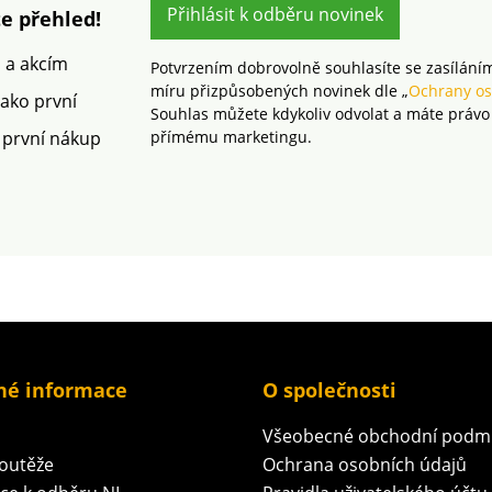
kvalitním tiskem
Přihlásit k odběru novinek
e přehled!
Jednolůžko Zipový uzávěr
m a akcím
Potvrzením dobrovolně souhlasíte se zasílání
míru přizpůsobených novinek dle „
Ochrany os
jako první
Souhlas můžete kdykoliv odvolat a máte právo
 první nákup
přímému marketingu.
né informace
O společnosti
Všeobecné obchodní podm
soutěže
Ochrana osobních údajů