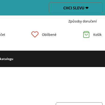
CHCI SLEVU ❤
Způsoby doručení
čet
Oblíbené
Košík
 katalogu