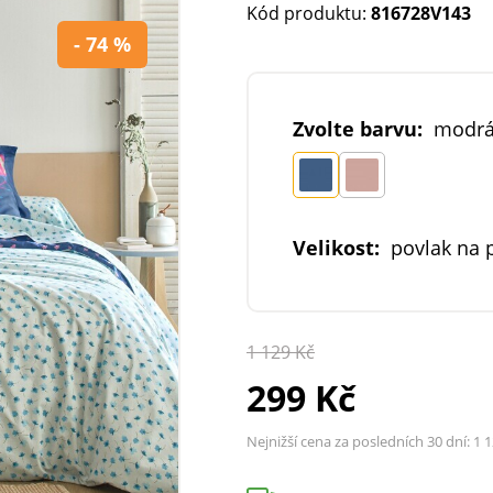
Kód produktu:
816728V143
- 74 %
Zvolte barvu:
modr
Velikost:
povlak na 
1 129 Kč
299 Kč
Nejnižší cena za posledních 30 dní:
1 1