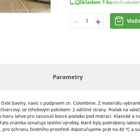
Skladem 1 ks
(zboží odesílá
Vloži
Parametry
z čisté bavlny, navíc s podpisem zn. Colombine. Z materiálu vybran
 čtvercový, se středovým potiskem: 2 odlišné strany. Povlak na vál
o tvaru lahve pro zasunutí konce povlaku pod matraci. Klasické a n
Tato známka označuje textilní výrobky, které byly podrobeny labora
, pro ochranu životního prostředí doporučujeme prát na 40 °C a su