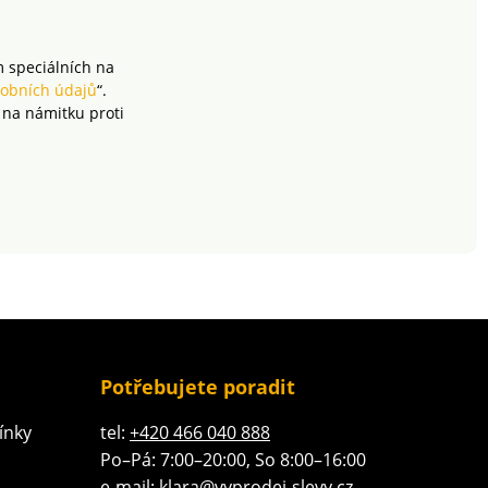
m speciálních na
obních údajů
“.
 na námitku proti
Potřebujete poradit
ínky
tel:
+420 466 040 888
Po–Pá: 7:00–20:00, So 8:00–16:00
e-mail:
klara@vyprodej-slevy.cz