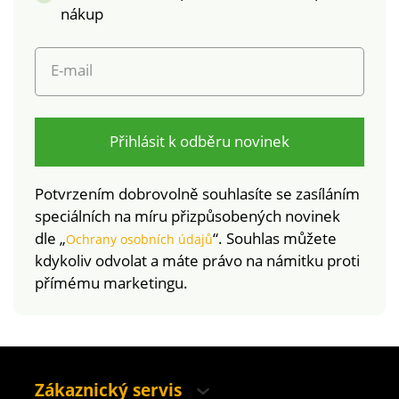
stálobarevnost
nákup
E-mail
Přihlásit k odběru novinek
Potvrzením dobrovolně souhlasíte se zasíláním
speciálních na míru přizpůsobených novinek
dle „
“. Souhlas můžete
Ochrany osobních údajů
kdykoliv odvolat a máte právo na námitku proti
přímému marketingu.
Zákaznický servis