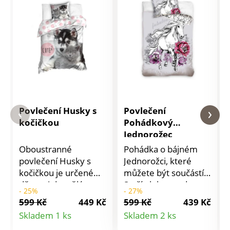
Povlečení Husky s
Povlečení
kočičkou
Pohádkový
Jednorožec
Oboustranné
Pohádka o bájném
povlečení Husky s
Jednorožci, které
kočičkou je určené
můžete být součástí.
dětem i dospělým a
Stačí ulehnout do
- 25%
- 27%
má praktické zapínání
povlečení Pohádkový
599 Kč
449 Kč
599 Kč
439 Kč
na zip. Povlečení
Jednorožec, zavřít oči
Detail
Detail
Skladem 1 ks
Skladem 2 ks
perte z rubové strany
a snít. Materiál: 100%