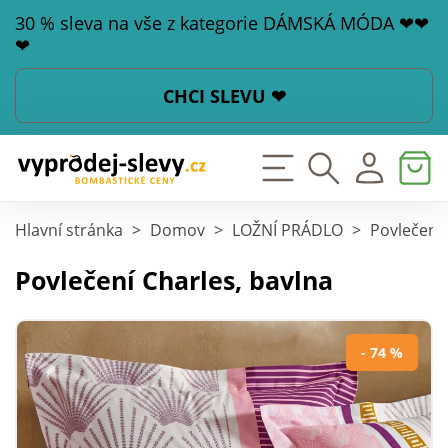
30 % sleva na vše z kategorie DÁMSKÁ MÓDA ❤❤
❤
CHCI SLEVU ❤
Hlavní stránka
>
Domov
>
LOŽNÍ PRÁDLO
>
Povlečení
Povlečení Charles, bavlna
- 74 %