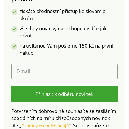
a prodyšné Kvalitní
bavlnaCertifikát ÖKO-
získáte přednostní přístup ke slevám a
100% bavlna -
TEX Standard
akcím
certifikát ÖKO-TEX
100JednolůžkoZapínání
Standard 100.
na zip
všechny novinky na e-shopu uvidíte jako
Jednolůžko Zipové
první
zapínání Dlouhá
na uvítanou Vám pošleme 150 Kč na první
životnost a
stálobarevnost
nákup
E-mail
Přihlásit k odběru novinek
Potvrzením dobrovolně souhlasíte se zasíláním
speciálních na míru přizpůsobených novinek
dle „
“. Souhlas můžete
Ochrany osobních údajů