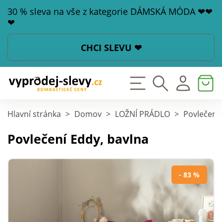
30 % sleva na vše z kategorie DÁMSKÁ MÓDA ❤❤
❤
CHCI SLEVU ❤
Hlavní stránka
>
Domov
>
LOŽNÍ PRÁDLO
>
Povlečení
Povlečení Eddy, bavlna
- 83 %