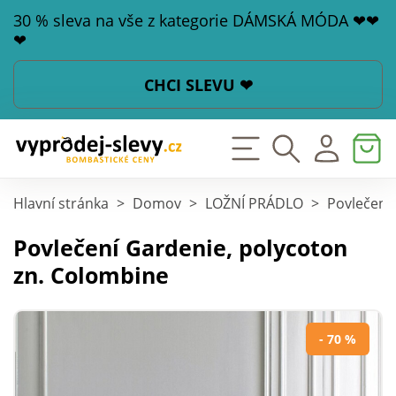
30 % sleva na vše z kategorie DÁMSKÁ MÓDA ❤❤
❤
CHCI SLEVU ❤
Hlavní stránka
>
Domov
>
LOŽNÍ PRÁDLO
>
Povlečení
Povlečení Gardenie, polycoton
zn. Colombine
- 70 %