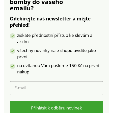
bomby
do vašeho
pokynů uvedených
140 x 200
emailu?
na obalu.
cm. Povlečení Husky
Povlečení Pohádkový
s
Odebírejte náš newsletter a mějte
Jednorožec
kočičkouOboustrannéFototi
přehled!
Oboustranné Jemné
100%
a prodyšné Kvalitní
bavlnaCertifikát ÖKO-
získáte přednostní přístup ke slevám a
100% bavlna -
TEX Standard
akcím
certifikát ÖKO-TEX
100JednolůžkoZapínání
Standard 100.
na zip
všechny novinky na e-shopu uvidíte jako
Jednolůžko Zipové
první
zapínání Dlouhá
na uvítanou Vám pošleme 150 Kč na první
životnost a
stálobarevnost
nákup
E-mail
Přihlásit k odběru novinek