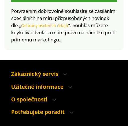
Potvrzením dobrovolně souhlasíte se zasíláním
speciálních na míru přizpůsobených novinek
dle „
“. Souhlas můžete
Ochrany osobních údajů
kdykoliv odvolat a máte právo na námitku proti
přímému marketingu.
Zákaznický servis
Užitečné informace
O společnosti
Potřebujete poradit