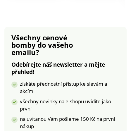
uvedených na
70 x 90 cm, přikrývka
obalu.Materiál:
140 x 200 cm.
kvalitní 100%
Doporučení: povlečení
bavlna.Rozměry
perte z rubové
jednolůžko: polštář
strany, se zapnutým
Všechny cenové
70 x 90 cm, přikrývka
zipem a podle
bomby
do vašeho
140 x 200
pokynů uvedených
emailu?
cm. Povlečení Husky
na obalu.
s
Povlečení Pohádkový
Odebírejte náš newsletter a mějte
kočičkouOboustrannéFototiskKvalitní
Jednorožec
přehled!
100%
Oboustranné Jemné
bavlnaCertifikát ÖKO-
a prodyšné Kvalitní
získáte přednostní přístup ke slevám a
TEX Standard
100% bavlna -
akcím
100JednolůžkoZapínání
certifikát ÖKO-TEX
na zip
Standard 100.
všechny novinky na e-shopu uvidíte jako
Jednolůžko Zipové
první
zapínání Dlouhá
na uvítanou Vám pošleme 150 Kč na první
životnost a
stálobarevnost
nákup