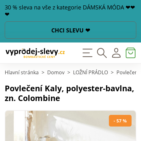
30 % sleva na vše z kategorie DÁMSKÁ MÓDA ❤❤
❤
CHCI SLEVU ❤
Hlavní stránka
>
Domov
>
LOŽNÍ PRÁDLO
>
Povlečení
Povlečení Kaly, polyester-bavlna,
zn. Colombine
- 57 %