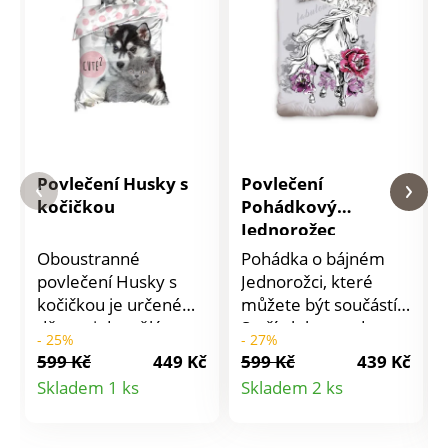
Povlečení Husky s
Povlečení
kočičkou
Pohádkový
Jednorožec
Oboustranné
Pohádka o bájném
povlečení Husky s
Jednorožci, které
kočičkou je určené
můžete být součástí.
dětem i dospělým a
Stačí ulehnout do
- 25%
- 27%
má praktické zapínání
povlečení Pohádkový
599 Kč
449 Kč
599 Kč
439 Kč
na zip. Povlečení
Jednorožec, zavřít oči
Detail
Detail
Skladem 1 ks
Skladem 2 ks
perte z rubové strany
a snít. Materiál: 100%
produktu
produktu
se zapnutým zipem a
bavlna. Rozměry
podle pokynů
jednolůžko: polštář