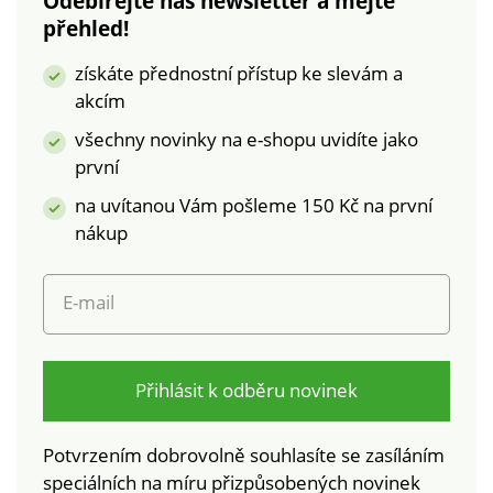
Odebírejte náš newsletter a mějte
kočičkouOboustrannéFototiskKvalitní
Jednorožec
přehled!
100%
Oboustranné Jemné
bavlnaCertifikát ÖKO-
a prodyšné Kvalitní
získáte přednostní přístup ke slevám a
TEX Standard
100% bavlna -
akcím
100JednolůžkoZapínání
certifikát ÖKO-TEX
na zip
Standard 100.
všechny novinky na e-shopu uvidíte jako
Jednolůžko Zipové
první
zapínání Dlouhá
na uvítanou Vám pošleme 150 Kč na první
životnost a
stálobarevnost
nákup
E-mail
Přihlásit k odběru novinek
Potvrzením dobrovolně souhlasíte se zasíláním
speciálních na míru přizpůsobených novinek