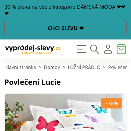
30 % sleva na vše z kategorie DÁMSKÁ MÓDA ❤❤
❤
CHCI SLEVU ❤
Hlavní stránka
>
Domov
>
LOŽNÍ PRÁDLO
>
Povlečení
Povlečení Lucie
- 76 %