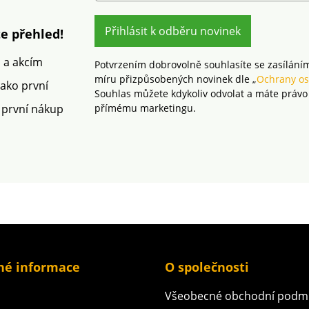
pínání
Amour 100% bavlna s
vysokou hustotou přízí a
kvalitním tiskem
Přihlásit k odběru novinek
e přehled!
Jednolůžko Zipový uzávěr
m a akcím
Potvrzením dobrovolně souhlasíte se zasílání
míru přizpůsobených novinek dle „
Ochrany os
jako první
Souhlas můžete kdykoliv odvolat a máte právo
 první nákup
přímému marketingu.
né informace
O společnosti
Všeobecné obchodní podm