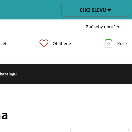
CHCI SLEVU ❤
Způsoby doručení
čet
Oblíbené
Košík
 katalogu
na