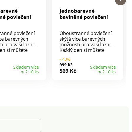
barevné
Jednobarevné
né povlečení
bavlněné povlečení
ranné povlečení
Oboustranné povlečení
íce barevných
skýtá více barevných
 pro vaši ložnici.
možností pro vaši ložnici.
en si můžete
Každý den si můžete
podle nálady a
ustlat podle nálady a
- 43%
 k tomu vůbec
nebude k tomu vůbec
999 Kč
ěnit povlečení.
nutné měnit povlečení.
Skladem více
Skladem více
569 Kč
než 10 ks
než 10 ks
decentní
Krásný decentní
.100%
design.100%
ipový
bavlnaZipový
raní na 40° C,
uzávěrPraní na 40° C,
a zapnutéNáš tip:
naruby a zapnutéNáš tip:
ní můžete sladit i
povlečení můžete sladit i
ěradly nebo
s prostěradly nebo
 na malé
povlaky na malé
y, které najdete v
polštářky, které najdete v
bídce.
naší nabídce.