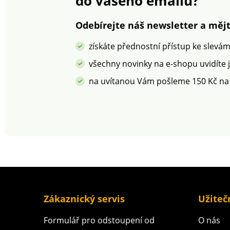
do vašeho emailu?
bavlna - certifikát ÖKO-
100JednolůžkoZa
TEX Standard 100.
na zip
Jednolůžko Zipové
Odebírejte náš newsletter a mějt
zapínání Dlouhá
životnost a
získáte přednostní přístup ke slevá
stálobarevnost
všechny novinky na e-shopu uvidíte 
na uvítanou Vám pošleme 150 Kč na
Zákaznický servis
Užiteč
Formulář pro odstoupení od
O nás