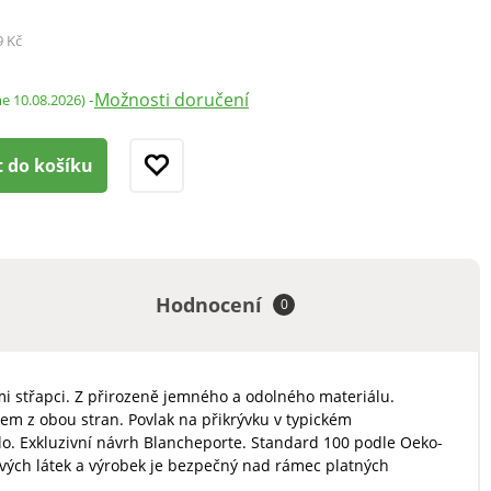
9 Kč
Možnosti doručení
-
me 10.08.2026)
t do košíku
Hodnocení
0
ími střapci. Z přirozeně jemného a odolného materiálu.
skem z obou stran. Povlak na přikrývku v typickém
dlo. Exkluzivní návrh Blancheporte. Standard 100 podle Oeko-
ivých látek a výrobek je bezpečný nad rámec platných