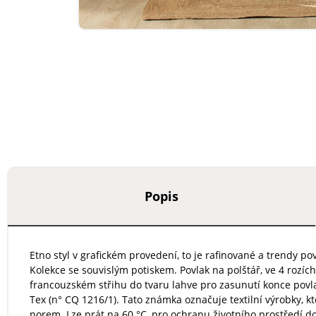
Popis
Etno styl v grafickém provedení, to je rafinované a trendy p
Kolekce se souvislým potiskem. Povlak na polštář, ve 4 rozíc
francouzském střihu do tvaru lahve pro zasunutí konce povla
Tex (n° CQ 1216/1). Tato známka označuje textilní výrobky, 
norem. Lze prát na 60 °C, pro ochranu životního prostředí d