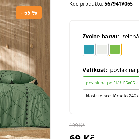
Kód produktu:
567941V065
- 65 %
Zvolte barvu:
zelená
Velikost:
povlak na 
povlak na polštář 65x65 
klasické prostěradlo 240
199 Kč
69 Kč