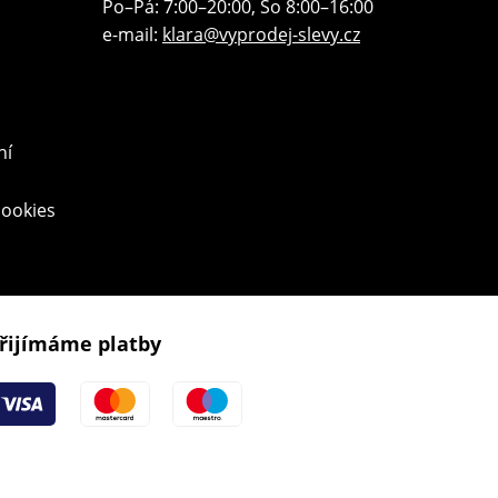
Po–Pá: 7:00–20:00, So 8:00–16:00
e-mail:
klara@vyprodej-slevy.cz
ní
cookies
řijímáme platby