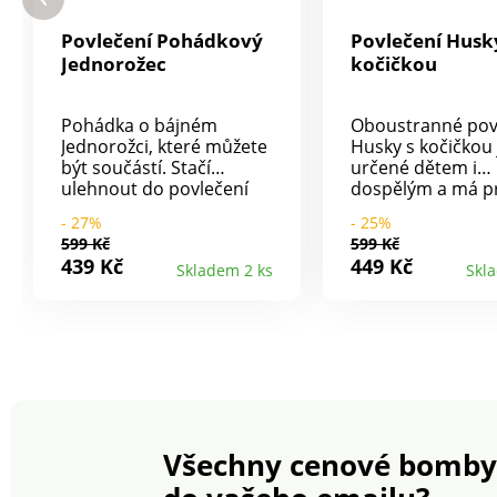
Povlečení Pohádkový
Povlečení Husk
Jednorožec
kočičkou
Pohádka o bájném
Oboustranné pov
Jednorožci, které můžete
Husky s kočičkou 
být součástí. Stačí
určené dětem i
ulehnout do povlečení
dospělým a má pr
Pohádkový Jednorožec,
zapínání na zip.
- 27%
- 25%
zavřít oči a snít. Materiál:
Povlečení perte z
599 Kč
599 Kč
100% bavlna. Rozměry
strany se zapnut
439 Kč
449 Kč
Skladem 2 ks
Skl
jednolůžko: polštář 70 x
zipem a podle po
90 cm, přikrývka 140 x
uvedených na
200 cm.
obalu.Materiál: kv
Doporučení: povlečení
100% bavlna.Roz
perte z rubové strany, se
jednolůžko: polšt
zapnutým zipem a podle
90 cm, přikrývka 
pokynů uvedených na
200 cm. Povlečen
obalu. Povlečení
s
Pohádkový Jednorožec
kočičkouOboustra
Všechny cenové bomby
Oboustranné Jemné a
100% bavlnaCertif
prodyšné Kvalitní 100%
ÖKO-TEX Standar