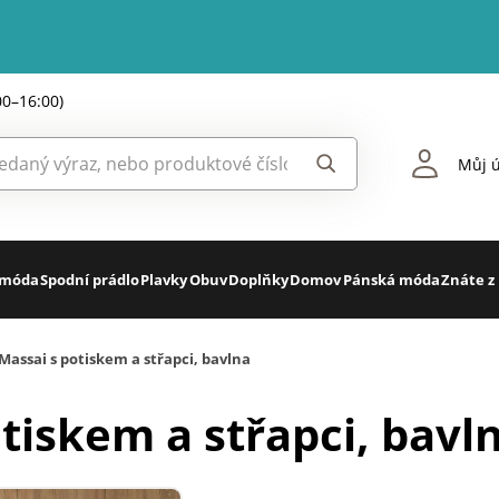
00–16:00)
Můj ú
 móda
Spodní prádlo
Plavky
Obuv
Doplňky
Domov
Pánská móda
Znáte z
Massai s potiskem a střapci, bavlna
tiskem a střapci, bavl