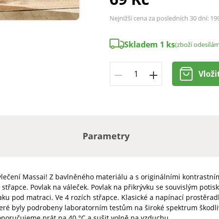
Nejnižší cena za posledních 30 dní:
19
Skladem 1 ks
(zboží odesílá
Vloži
Parametry
ovlečení Massai! Z bavlněného materiálu a s originálními kontrastn
h střapce. Povlak na váleček. Povlak na přikrývku se souvislým poti
ku pod matraci. Ve 4 rozích střapce. Klasické a napínací prostěra
které byly podrobeny laboratorním testům na široké spektrum škodl
oporučujeme prát na 40 °C a sušit volně na vzduchu.