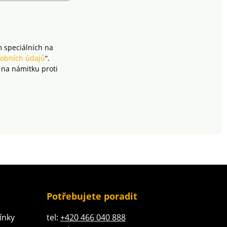
m speciálních na
obních údajů
“.
 na námitku proti
Potřebujete poradit
ínky
tel:
+420 466 040 888