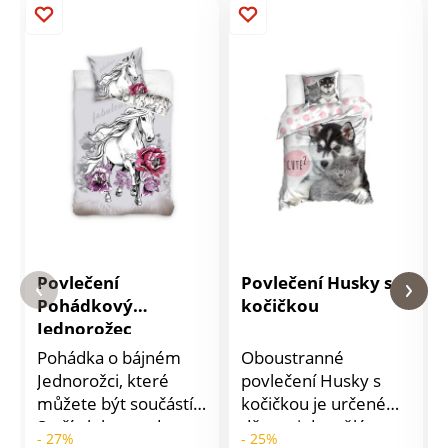
Povlečení
Povlečení Husky s
Pohádkový
kočičkou
Jednorožec
Pohádka o bájném
Oboustranné
Jednorožci, které
povlečení Husky s
můžete být součástí.
kočičkou je určené
Stačí ulehnout do
dětem i dospělým a
- 27%
- 25%