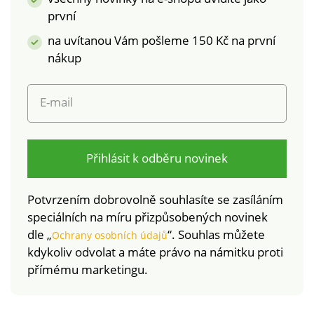
Jednolůžko Zipové
první
zapínání Dlouhá
na uvítanou Vám pošleme 150 Kč na první
životnost a
stálobarevnost
nákup
E-mail
Přihlásit k odběru novinek
Potvrzením dobrovolně souhlasíte se zasíláním
speciálních na míru přizpůsobených novinek
dle „
“. Souhlas můžete
Ochrany osobních údajů
kdykoliv odvolat a máte právo na námitku proti
přímému marketingu.