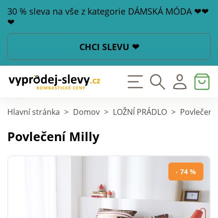
30 % sleva na vše z kategorie DÁMSKÁ MÓDA ❤❤
❤
CHCI SLEVU ❤
Hlavní stránka
>
Domov
>
LOŽNÍ PRÁDLO
>
Povlečení
Povlečení Milly
- 74 %