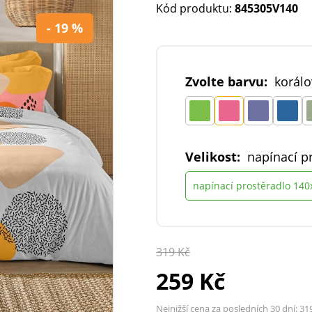
Kód produktu:
845305V140
- 19 %
Zvolte barvu:
korálo
Velikost:
napínací p
napínací prostěradlo 14
319 Kč
259 Kč
Nejnižší cena za posledních 30 dní:
31