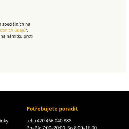
m speciálních na
obních údajů
“.
 na námitku proti
Potřebujete poradit
ínky
tel:
+420 466 040 888
Po–Pá: 7:00–20:00, So 8:00–16:00