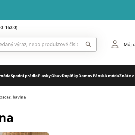
00–16:00)
Můj ú
 móda
Spodní prádlo
Plavky
Obuv
Doplňky
Domov
Pánská móda
Znáte z
Oscar, bavlna
lna