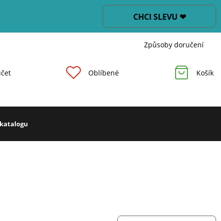
CHCI SLEVU ❤
Způsoby doručení
čet
Oblíbené
Košík
 katalogu