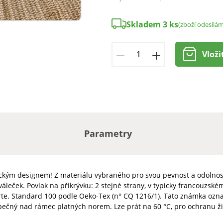
Skladem 3 ks
(zboží odesílá
Vloži
Parametry
ickým designem! Z materiálu vybraného pro svou pevnost a odolnost.
áleček. Povlak na přikrývku: 2 stejné strany, v typicky francouzské
rte. Standard 100 podle Oeko-Tex (n° CQ 1216/1). Tato známka ozna
pečný nad rámec platných norem. Lze prát na 60 °C, pro ochranu ži