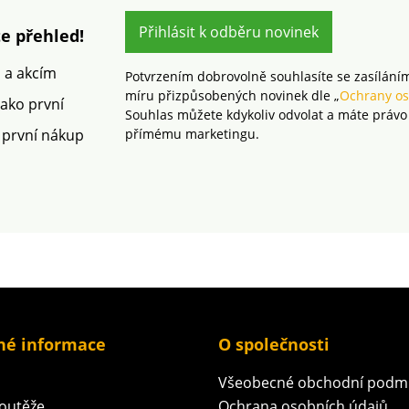
vysokou hustotou přízí a
kvalitním tiskem
Přihlásit k odběru novinek
e přehled!
Jednolůžko Zipový uzávěr
m a akcím
Potvrzením dobrovolně souhlasíte se zasílání
míru přizpůsobených novinek dle „
Ochrany os
jako první
Souhlas můžete kdykoliv odvolat a máte právo
 první nákup
přímému marketingu.
né informace
O společnosti
Všeobecné obchodní podm
soutěže
Ochrana osobních údajů