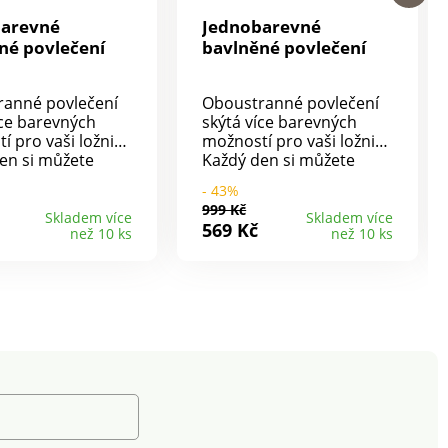
barevné
Jednobarevné
né povlečení
bavlněné povlečení
ranné povlečení
Oboustranné povlečení
íce barevných
skýtá více barevných
 pro vaši ložnici.
možností pro vaši ložnici.
en si můžete
Každý den si můžete
podle nálady a
ustlat podle nálady a
- 43%
 k tomu vůbec
nebude k tomu vůbec
999 Kč
ěnit povlečení.
nutné měnit povlečení.
Skladem více
Skladem více
569 Kč
než 10 ks
než 10 ks
decentní
Krásný decentní
.100%
design.100%
ipový
bavlnaZipový
raní na 40° C,
uzávěrPraní na 40° C,
a zapnutéNáš tip:
naruby a zapnutéNáš tip:
ní můžete sladit i
povlečení můžete sladit i
ěradly nebo
s prostěradly nebo
 na malé
povlaky na malé
y, které najdete v
polštářky, které najdete v
bídce.
naší nabídce.