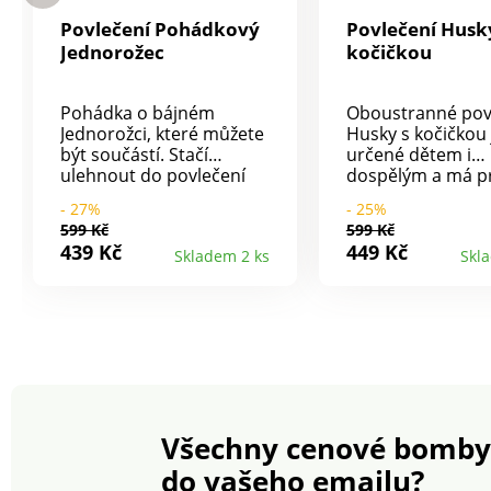
Povlečení Pohádkový
Povlečení Husk
Jednorožec
kočičkou
Pohádka o bájném
Oboustranné pov
Jednorožci, které můžete
Husky s kočičkou 
být součástí. Stačí
určené dětem i
ulehnout do povlečení
dospělým a má pr
Pohádkový Jednorožec,
zapínání na zip.
- 27%
- 25%
zavřít oči a snít. Materiál:
Povlečení perte z
599 Kč
599 Kč
100% bavlna. Rozměry
strany se zapnut
439 Kč
449 Kč
Skladem 2 ks
Skl
jednolůžko: polštář 70 x
zipem a podle po
90 cm, přikrývka 140 x
uvedených na
200 cm.
obalu.Materiál: kv
Doporučení: povlečení
100% bavlna.Roz
perte z rubové strany, se
jednolůžko: polšt
zapnutým zipem a podle
90 cm, přikrývka 
pokynů uvedených na
200 cm. Povlečen
obalu. Povlečení
s
Pohádkový Jednorožec
kočičkouOboustra
Všechny cenové bomby
Oboustranné Jemné a
100% bavlnaCertif
prodyšné Kvalitní 100%
ÖKO-TEX Standar
do vašeho emailu?
bavlna - certifikát ÖKO-
100JednolůžkoZa