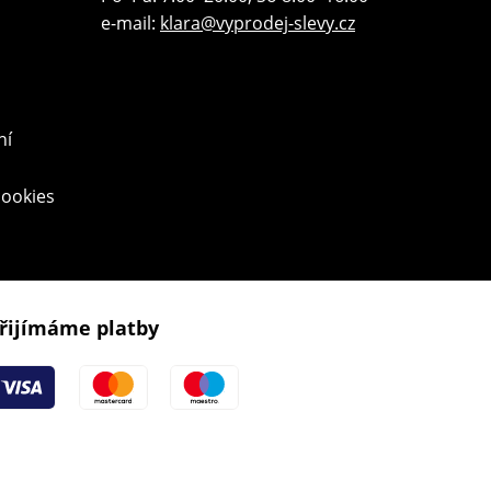
e-mail:
klara@vyprodej-slevy.cz
ní
cookies
řijímáme platby