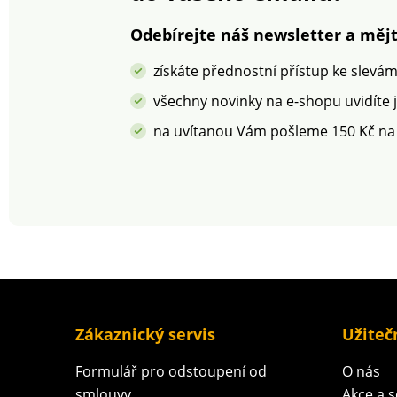
TEX Standard 100.
na zip
Jednolůžko Zipové
Odebírejte náš newsletter a mějt
zapínání Dlouhá
životnost a
získáte přednostní přístup ke slevá
stálobarevnost
všechny novinky na e-shopu uvidíte 
na uvítanou Vám pošleme 150 Kč na
Zákaznický servis
Užiteč
Formulář pro odstoupení od
O nás
smlouvy
Akce a 