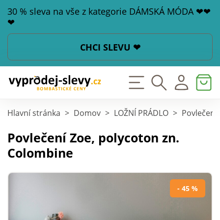
30 % sleva na vše z kategorie DÁMSKÁ MÓDA ❤❤
❤
CHCI SLEVU ❤
Hlavní stránka
>
Domov
>
LOŽNÍ PRÁDLO
>
Povlečení
Povlečení Zoe, polycoton zn.
Colombine
- 45 %