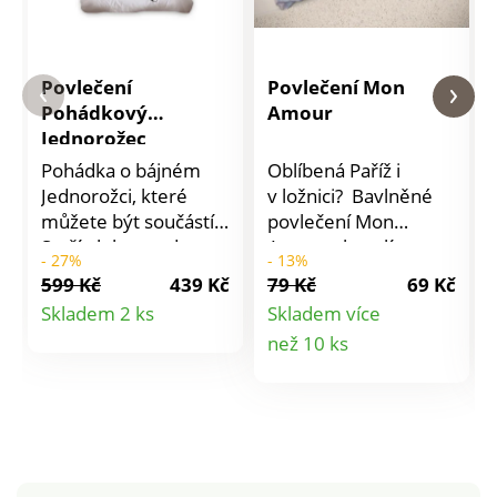
Povlečení
Povlečení Mon
Pohádkový
Amour
Jednorožec
Pohádka o bájném
Oblíbená Paříž i
Jednorožci, které
v ložnici? Bavlněné
můžete být součástí.
povlečení Mon
Stačí ulehnout do
Amour okouzlí
- 27%
- 13%
povlečení Pohádkový
překrásným
599 Kč
439 Kč
79 Kč
69 Kč
Jednorožec, zavřít oči
vzhledem, jemností a
Detail
Skladem 2 ks
Skladem více
a snít. Materiál: 100%
dlouhou životností
Detail
než 10 ks
produktu
bavlna. Rozměry
bavlněné tkaniny.
jednolůžko: polštář
Doporučené praní na
produktu
70 x 90 cm, přikrývka
60 °C garantuje
140 x 200 cm.
zachování barev a
Doporučení: povlečení
všech vlastností
perte z rubové
materiálu. Materiál: