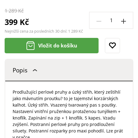
1 289 Kč
399 Kč
Nejnižší cena za posledních 30 dní:
1 289 Kč
Vložit do košíku
Popis
Prodlužující perlové pruhy a úzký střih, který zeštíhlí
jako mávnutím proutku? to je tajemství korzárských
kalhot. Úzký střih. Vsazený tvarovaný pas s poutky.
Nastavení vnitřní pruženkou protaženou tunýlkem +
knoflík. Zapínání na zip + 1 knoflík. 5 kapes. Vzadu
zvýšení. Postranní perlové pruhy pro prodloužení
siluety. Postranní rozparky pro maxi pohodlí. Lze prát
v pračce.