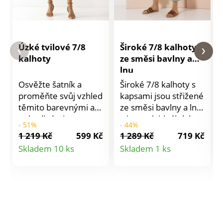
Úzké tvilové 7/8
Široké 7/8 kalhoty
kalhoty
ze směsi bavlny a
lnu
Osvěžte šatník a
Široké 7/8 kalhoty s
proměňte svůj vzhled
kapsami jsou střižené
těmito barevnými a
ze směsi bavlny a lnu
pohodlnými
a jsou tak ideální do
- 51%
- 44%
kalhotami! 7/8 slim
letního počasí. Běžná
1 219 Kč
599 Kč
1 289 Kč
719 Kč
střih. Klasická výška
výška pasu. Široký
Detail
Detail
Skladem 10 ks
Skladem 1 ks
pasu. Vsazený pásek,
střih, celopružný pas
produktu
produktu
od vel. 44 vzadu na
se šňůrkou na
stranách pružné
zavázání. 2 klínové
vsadky. Střih s 5
kapsy. 2 našité kapsy
kapsami. Zapínání na
v bočních švech. 2
zip a knoflík. Standard
kapsy našité vzadu.
100 podle Oeko-Tex
Nohavice zakončené