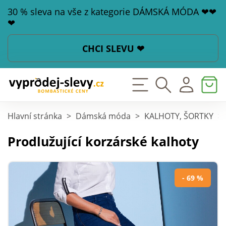
30 % sleva na vše z kategorie DÁMSKÁ MÓDA ❤❤
❤
CHCI SLEVU ❤
Hlavní stránka
>
Dámská móda
>
KALHOTY, ŠORTKY
>
Prodlužující korzárské kalhoty
- 69 %