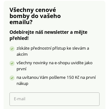
(n° CQ 1216 / 3 IFTH).
prošitým lemem.
Všechny cenové
Tato známka
Standard 100 podle
bomby
do vašeho
označuje textilní
Oeko-Tex (CQ 1216 /
emailu?
výrobky, které byly
3 IFTH). Tato známka
podrobeny
označuje textilní
Odebírejte náš newsletter a mějte
laboratorním testům
výrobky, které byly
přehled!
na široké spektrum
podrobeny
škodlivých látek a
laboratorním testům
získáte přednostní přístup ke slevám a
výrobek je bezpečný
na široké spektrum
akcím
nad rámec platných
škodlivých látek a
norem. Lze prát v
výrobek je bezpečný
všechny novinky na e-shopu uvidíte jako
pračce.
nad rámec platných
první
norem. Lze prát v
na uvítanou Vám pošleme 150 Kč na první
pračce.
nákup
E-mail