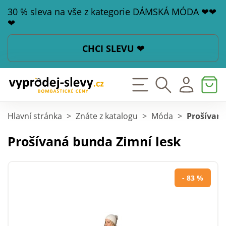
30 % sleva na vše z kategorie DÁMSKÁ MÓDA ❤❤
❤
CHCI SLEVU ❤
Hlavní stránka
>
Znáte z katalogu
>
Móda
>
Prošívaná
Prošívaná bunda Zimní lesk
- 83 %