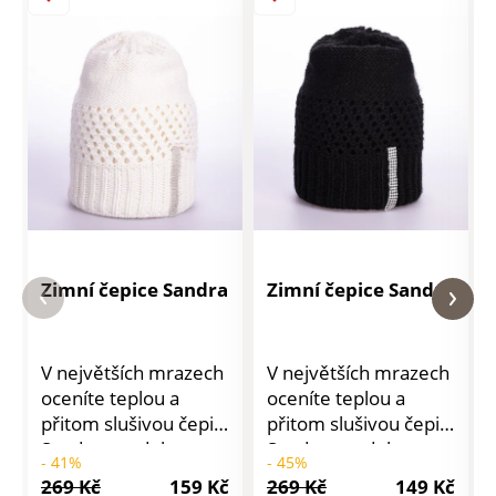
Zimní čepice Sandra
Zimní čepice Sandra
V největších mrazech
V největších mrazech
oceníte teplou a
oceníte teplou a
přitom slušivou čepici
přitom slušivou čepici
Sandra s ozdobou ze
Sandra s ozdobou ze
- 41%
- 45%
třpytivých
třpytivých kamínků.
269 Kč
159 Kč
269 Kč
149 Kč