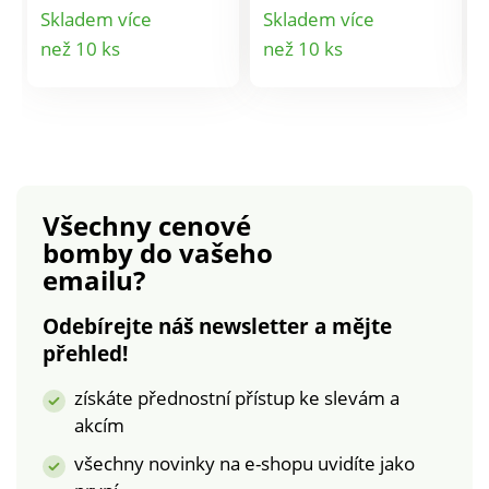
kamínků.Materiál:
Materiál: 100% akryl.
Skladem více
Skladem více
100% akryl.
Detail
Detail
než 10 ks
než 10 ks
produktu
produktu
Všechny cenové
bomby
do vašeho
emailu?
Odebírejte náš newsletter a mějte
přehled!
získáte přednostní přístup ke slevám a
akcím
všechny novinky na e-shopu uvidíte jako