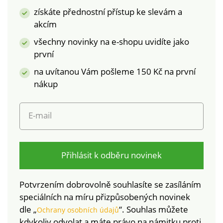
získáte přednostní přístup ke slevám a
akcím
všechny novinky na e-shopu uvidíte jako
první
na uvítanou Vám pošleme 150 Kč na první
nákup
E-mail
Přihlásit k odběru novinek
Potvrzením dobrovolně souhlasíte se zasíláním
speciálních na míru přizpůsobených novinek
dle „
“. Souhlas můžete
Ochrany osobních údajů
kdykoliv odvolat a máte právo na námitku proti