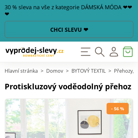
30 % sleva na vše z kategorie DÁMSKÁ MÓDA ❤❤
❤
CHCI SLEVU ❤
Hlavní stránka
>
Domov
>
BYTOVÝ TEXTIL
>
Přehozy, p
Protiskluzový voděodolný přehoz
- 56 %