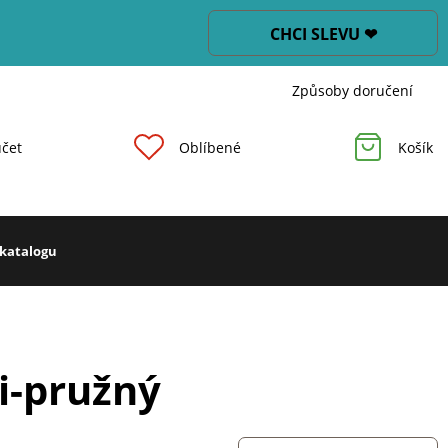
CHCI SLEVU ❤
Způsoby doručení
čet
Oblíbené
Košík
 katalogu
i-pružný