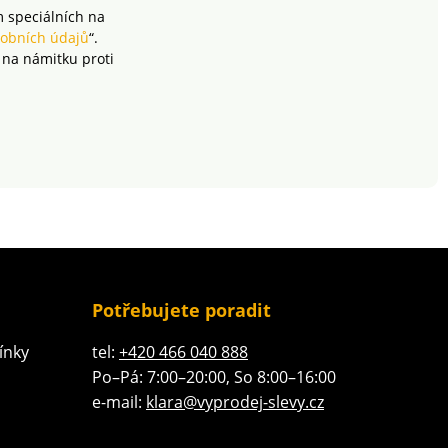
m speciálních na
obních údajů
“.
 na námitku proti
Potřebujete poradit
ínky
tel:
+420 466 040 888
Po–Pá: 7:00–20:00, So 8:00–16:00
e-mail:
klara@vyprodej-slevy.cz