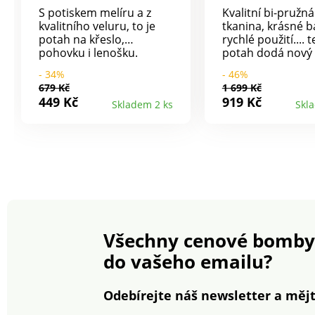
pružný
S potiskem melíru a z
Kvalitní bi-pružná
kvalitního veluru, to je
tkanina, krásné b
potah na křeslo,
rychlé použití.... 
pohovku i lenošku.
potah dodá nový 
Perfektní pro každodenní
každému interiéru
- 34%
- 46%
použití, ochrání před
pružný: natáhne 
679 Kč
1 699 Kč
skvrnami a působením
délky i do šířky. P
449 Kč
919 Kč
Skladem 2 ks
Skl
Vašich domácích
křesla a 2 nebo 3
mazlíčků. Snadná
pohovky. Celopot
údržba. Podšité
včetně zadního dí
protiskluzovou pěnou.
Pružný spodní le
Ochrana opěrek v sadě 2
Prodáváno jednot
kusů. Není vhodné na
Perte na 30 °C v 
kožené či koženkové
s ochranou život
povrchy.
prostředí; také 
doporučujeme su
volně na vzduchu
Všechny cenové bomby
do vašeho emailu?
Odebírejte náš newsletter a mějt