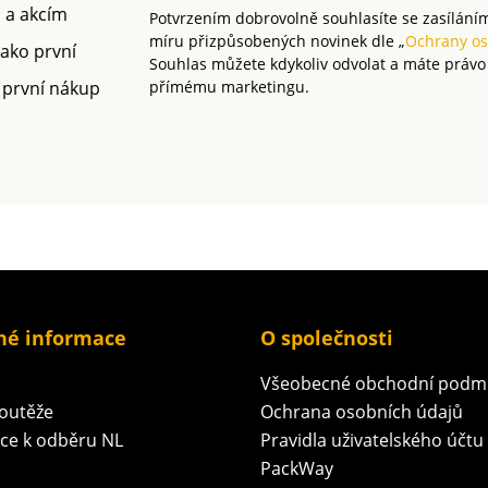
m a akcím
Potvrzením dobrovolně souhlasíte se zasílání
míru přizpůsobených novinek dle „
Ochrany os
jako první
Souhlas můžete kdykoliv odvolat a máte právo
 první nákup
přímému marketingu.
né informace
O společnosti
Všeobecné obchodní podm
soutěže
Ochrana osobních údajů
ace k odběru NL
Pravidla uživatelského účtu
PackWay