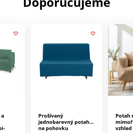
Doporučujeme
 a
Prošívaný
Potah 
jednobarevný potah
mimoř
i-
na pohovku
vzhled