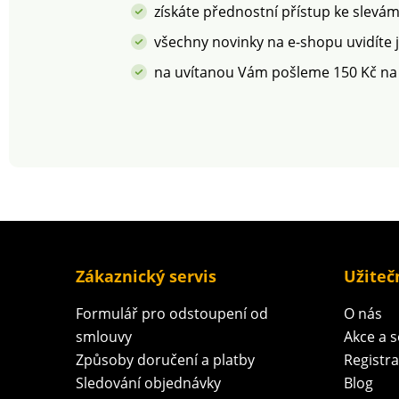
získáte přednostní přístup ke slevá
všechny novinky na e-shopu uvidíte 
na uvítanou Vám pošleme 150 Kč na
Zákaznický servis
Užiteč
Formulář pro odstoupení od
O nás
smlouvy
Akce a 
Způsoby doručení a platby
Registr
Sledování objednávky
Blog