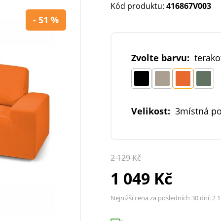
Kód produktu:
416867V003
- 51 %
Zvolte barvu:
terako
Velikost:
3místná p
2 129 Kč
1 049 Kč
Nejnižší cena za posledních 30 dní:
2 1