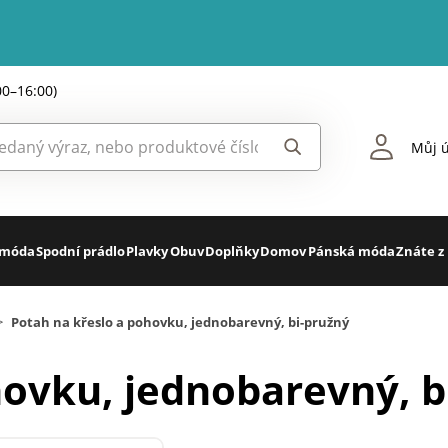
00–16:00)
Můj ú
 móda
Spodní prádlo
Plavky
Obuv
Doplňky
Domov
Pánská móda
Znáte z
>
Potah na křeslo a pohovku, jednobarevný, bi-pružný
hovku, jednobarevný, b