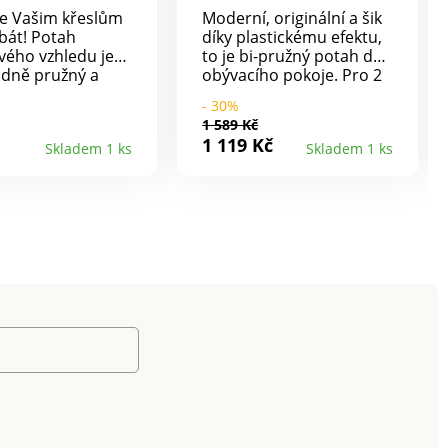
e Vašim křeslům
Moderní, originální a šik
bát! Potah
díky plastickému efektu,
ého vzhledu je
to je bi-pružný potah do
dně pružný a
obývacího pokoje. Pro 2
se navléká. Je na
nebo 3 místné pohovky a
- 30%
říjemný a hřejivý.
křesla s opěrkami.
1 589 Kč
dobře ochrání a
Snadno se navléká a
1 119 Kč
Skladem 1 ks
Skladem 1 ks
eriéru nový styl.
svléká. Pro kompletní
i opěradlo Je
pokrytí včetně zadní
ký, odolný proti
opěrky. Pružný spodní
í. Spodní okraj
lem. Jednobarevný s
 pro snadné
optickým efektem. Lze
ní. Hodí se pro
prát v pračce.
a pohovky s
kami.