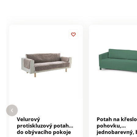
Velurový
Potah na křeslo
protiskluzový potah
pohovku,
do obývacího pokoje
jednobarevný, b