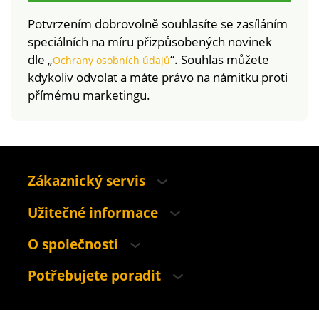
Potvrzením dobrovolně souhlasíte se zasíláním
speciálních na míru přizpůsobených novinek
dle „
“. Souhlas můžete
Ochrany osobních údajů
kdykoliv odvolat a máte právo na námitku proti
přímému marketingu.
Zákaznický servis
Užitečné informace
O společnosti
Potřebujete poradit