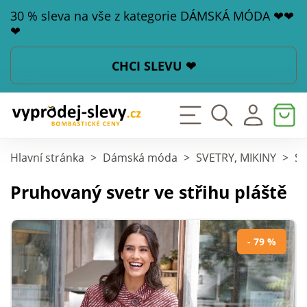
30 % sleva na vše z kategorie DÁMSKÁ MÓDA ❤❤
❤
CHCI SLEVU ❤
Hlavní stránka
>
Dámská móda
>
SVETRY, MIKINY
>
Sv
Pruhovaný svetr ve střihu pláště
- 79 %