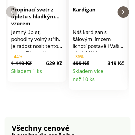
Propínací svetr z
Kardigan
úpletu s hladkým
vzorem
Jemný úplet,
Náš kardigan s
pohodlný volný střih,
šálovým límcem
je radost nosit tento
lichotí postavě i Vaší
svetr. Z jemného
pleti. Měkký na
- 44%
- 36%
úpletu. Volný střih.
dotek, lehký jako
1 119 Kč
629 Kč
499 Kč
319 Kč
Ženský výstřih do V.
pírko a věrný tvarově
Detail
Skladem 1 ks
Skladem více
Vpředu uprostřed
stálý - ideální partner
Detail
než 10 ks
produktu
knoflíková léga.
do kombinace!
Dlouhé raglánové
Měkký na dotek.
produktu
rukávy se
Lichotí postavě.
žebrovaným
Snadno se udržuje a
zakončením. Rovný
drží tvar. Amélie di
spodní lem zúžený
Santi.
žebrováním. Lze prát
Všechny cenové
v pračce.