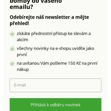
bomby
do vašeho
emailu?
Odebírejte náš newsletter a mějte
přehled!
získáte přednostní přístup ke slevám a
akcím
všechny novinky na e-shopu uvidíte jako
první
na uvítanou Vám pošleme 150 Kč na první
nákup
E-mail
Přihlásit k odběru novinek