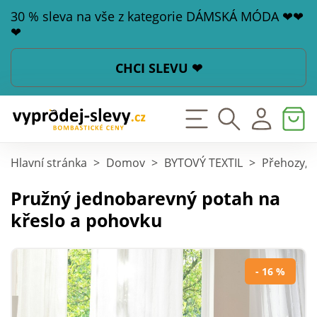
30 % sleva na vše z kategorie DÁMSKÁ MÓDA ❤❤
❤
CHCI SLEVU ❤
Hlavní stránka
>
Domov
>
BYTOVÝ TEXTIL
>
Přehozy, p
Pružný jednobarevný potah na
křeslo a pohovku
- 16 %