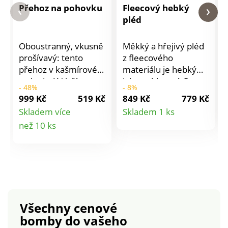
Přehoz na pohovku
Fleecový hebký
pléd
Oboustranný, vkusně
Měkký a hřejivý pléd
prošívavý: tento
z fleecového
přehoz v kašmírovém
materiálu je hebký
stylu dodá Vaší
jako pohlazení. Pro
- 48%
- 8%
pohovce nový vzhled.
pohodové chvíle
999 Kč
519 Kč
849 Kč
779 Kč
Chrání polstrování
doma, zima nemá
Detail
Skladem více
Skladem 1 ks
před ušpiněním a
šanci. Hebký a
Detail
než 10 ks
produktu
opotřebením.
měkký. Pro ochranu
Jednoduše ji zakryjte
životního prostředí
produktu
tímto přehozem a
doporučujeme prát
užívejte si požitek z
na 40 °C a sušit volně
příjemného posezení.
na vzduchu.
Všechny cenové
bomby
do vašeho