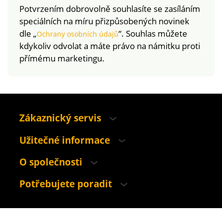
Potvrzením dobrovolně souhlasíte se zasíláním
speciálních na míru přizpůsobených novinek
dle „
“. Souhlas můžete
Ochrany osobních údajů
kdykoliv odvolat a máte právo na námitku proti
přímému marketingu.
Zákaznický servis
Užitečné informace
O společnosti
Potřebujete poradit