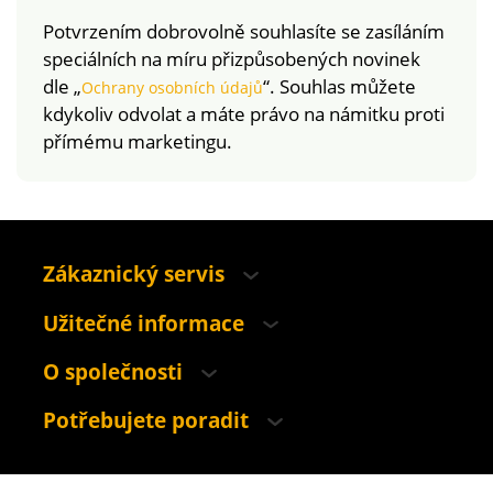
Potvrzením dobrovolně souhlasíte se zasíláním
speciálních na míru přizpůsobených novinek
dle „
“. Souhlas můžete
Ochrany osobních údajů
kdykoliv odvolat a máte právo na námitku proti
přímému marketingu.
Zákaznický servis
Užitečné informace
O společnosti
Potřebujete poradit