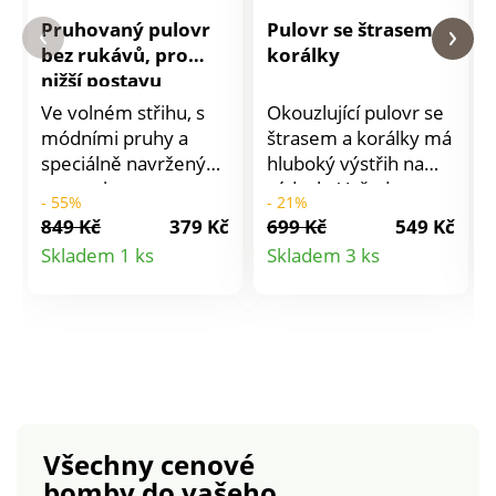
Pruhovaný pulovr
Pulovr se štrasem a
bez rukávů, pro
korálky
nižší postavu
Ve volném střihu, s
Okouzlující pulovr se
módními pruhy a
štrasem a korálky má
speciálně navržený
hluboký výstřih na
pro malou postavu.
zádech. Vpředu
- 55%
- 21%
Tento pulovr bez
kulatý výstřih. Vzadu
849 Kč
379 Kč
699 Kč
549 Kč
rukávů nemá chybu.
hluboký výstřih do
Detail
Detail
Skladem 1 ks
Skladem 3 ks
Navržený pro ženy s
"V". Korálky a štras
produktu
produktu
výškou 160 cm a
vpředu a kolem
méně (ale je vhodný
výstřihu do "V" na
také pro ženy, které
zádech. Dlouhé
rády nosí krátké
halenkové rukávy.
pulovry). Lodičkový
Lze prát v pračce.
výstřih. Aktuální
rovný střih. Bez
Všechny cenové
rukávů, spadlá
bomby
do vašeho
ramena. Horizontální