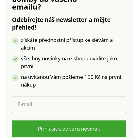
emailu?
pruhy. Žebrovaný
lem. Rovný spodní
Odebírejte náš newsletter a mějte
lem. Lze prát v
přehled!
pračce.
získáte přednostní přístup ke slevám a
akcím
všechny novinky na e-shopu uvidíte jako
první
na uvítanou Vám pošleme 150 Kč na první
nákup
E-mail
Přihlásit k odběru novinek