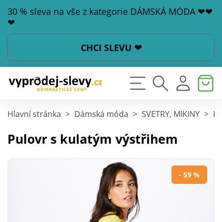
30 % sleva na vše z kategorie DÁMSKÁ MÓDA ❤❤
❤
CHCI SLEVU ❤
Hlavní stránka
>
Dámská móda
>
SVETRY, MIKINY
>
Pu
Pulovr s kulatým výstřihem
- 59 %