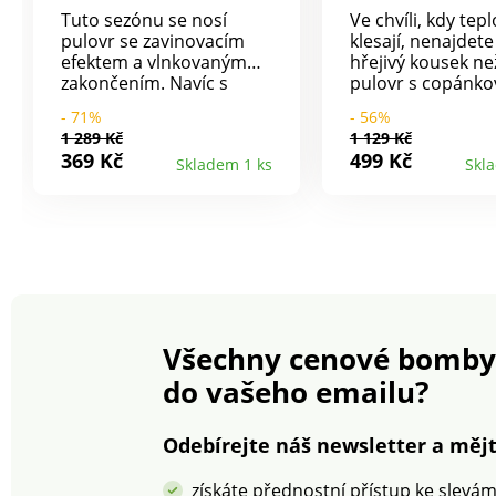
Tuto sezónu se nosí
Ve chvíli, kdy tepl
pulovr se zavinovacím
klesají, nenajdete
efektem a vlnkovaným
hřejivý kousek ne
zakončením. Navíc s
pulovr s copánk
krásným ažurovým
vzorem. Jemný hř
- 71%
- 56%
vzorem. Překřížený
úplet, copánkový
1 289 Kč
1 129 Kč
výstřih do "V" s
vzor vpředu a vza
369 Kč
499 Kč
Skladem 1 ks
Skl
vlnkovaným zakončením.
Volný střih. Kulat
Dlouhé rukávy se
výstřih. Dlouhé r
zúženými žebrovanými
Spadlá ramena. 
manžetami. Rovný
spodní lem. Stan
spodní lem se
100 podle Oeko-T
žebrováním a pleteným
CQ 1216 / 3 IFTH)
vzorem. Lze prát v
známka označuje t
pračce.
výrobky, které by
podrobeny labor
Všechny cenové bomby
testům na široké
spektrum škodliv
do vašeho emailu?
látek a výrobek je
bezpečný nad rá
platných norem. 
Odebírejte náš newsletter a mějt
v pračce.
získáte přednostní přístup ke slevá