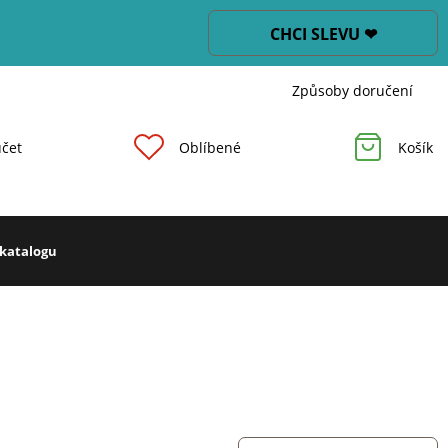
CHCI SLEVU ❤
Způsoby doručení
čet
Oblíbené
Košík
 katalogu