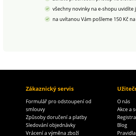
všechny novinky na e-shopu uvidíte 
na uvítanou Vám pošleme 150 Kč na
Zákaznický servis
Užiteč
Formulář pro odstoupení od
O nás
smlouvy
Akce a 
Způsoby doručení a platby
Registr
Sledování objednávky
Blog
Vrácení a výměna zboží
Pravidla