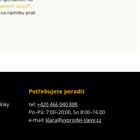
obních údajů
“.
 na námitku proti
Potřebujete poradit
ínky
tel:
+420 466 040 888
Po–Pá: 7:00–20:00, So 8:00–16:00
e-mail:
klara@vyprodej-slevy.cz