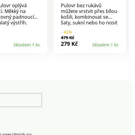
ulovr oplývá
Pulovr bez rukávů
í. Měkký na
můžete vrstvit přes bílou
Rovný padnoucí
košili, kombinovat se
ulatý výstřih.
šaty, sukní nebo ho nosit
k loktům.
přímo na tělo. Kulatý
- 42%
ové průramky.
výstřih ke krku. Bez
479 Kč
podní lem. Lze
rukávů. Rovný spodní
279 Kč
Skladem 1 ks
Skladem 1 ks
pračce.
lem. Lze prát v pračce.
m speciálních na