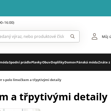
00–16:00)
Můj ú
 móda
Spodní prádlo
Plavky
Obuv
Doplňky
Domov
Pánská móda
Znáte z
r s polo límečkem a třpytivými detaily
m a třpytivými detaily