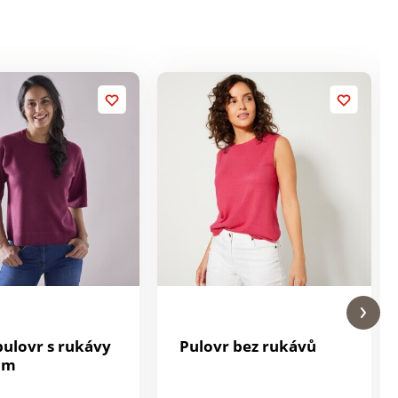
pulovr s rukávy
Pulovr bez rukávů
ům