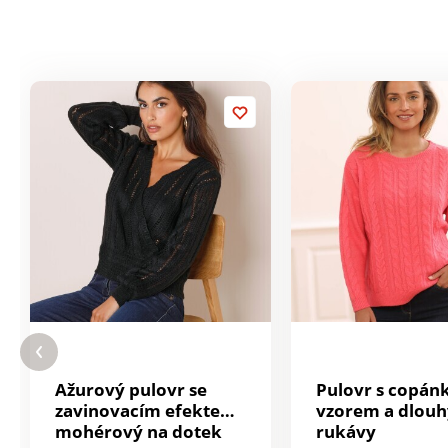
Ažurový pulovr se
Pulovr s copá
zavinovacím efektem,
vzorem a dlou
mohérový na dotek
rukávy