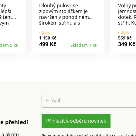
oty
Dlouhý pulovr se
Volný p
 lepší
zipovým stojáčkem je
jemnost
ž tento
navržen v pohodlném
dotek. 
ovým
širokém střihu a s
střih. K
ejivý
elegantními balonovými
Rukávy 
- 57%
- 38%
 pletený
rukávy. Zipový stojáček.
Raglán
1 150 Kč
559 Kč
du.
Dlouhé halenkové
Rovný s
499 Kč
349 Kč
adem 5 ks
Skladem 1 ks
ý
rukávy. Spadlá ramena.
prát v 
ukávy.
Rovný dolní lem s
Rovný
bočními rozparky. Lze
dard
prát v pračce.
ex (n°
. Tato
extilní
ly
atorním
E-mail
ých
mec
Lze prát
Přihlásit k odběru novinek
e přehled!
m a akcím
Potvrzením dobrovolně souhlasíte se zasílání