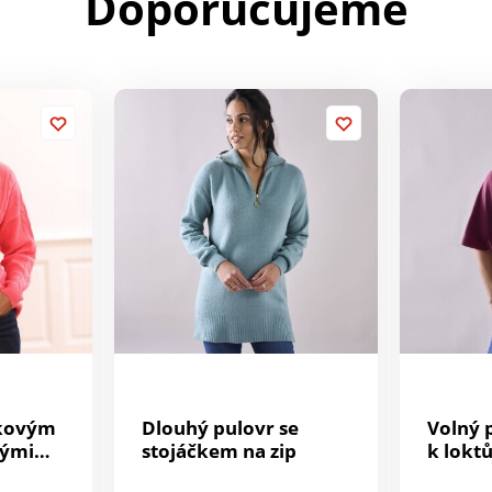
Doporučujeme
nkovým
Dlouhý pulovr se
Volný 
hými
stojáčkem na zip
k lokt