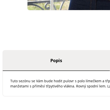
Popis
Tuto sezónu se Vám bude hodit pulovr s polo límečkem a třpy
manžetami s příměsí třpytivého vlákna. Rovný spodní lem. Lz