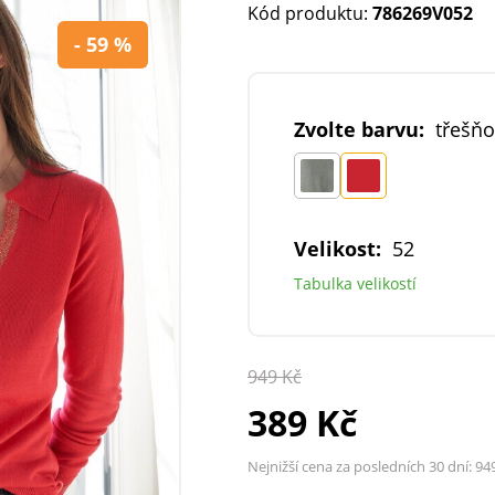
Kód produktu:
786269V052
- 59 %
Zvolte barvu:
třešň
Velikost:
52
Tabulka velikostí
949 Kč
389 Kč
Nejnižší cena za posledních 30 dní:
94