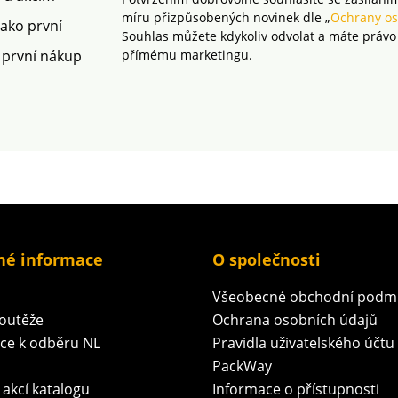
míru přizpůsobených novinek dle „
Ochrany os
jako první
Souhlas můžete kdykoliv odvolat a máte právo
 první nákup
přímému marketingu.
né informace
O společnosti
Všeobecné obchodní podm
soutěže
Ochrana osobních údajů
ace k odběru NL
Pravidla uživatelského účtu
PackWay
 akcí katalogu
Informace o přístupnosti