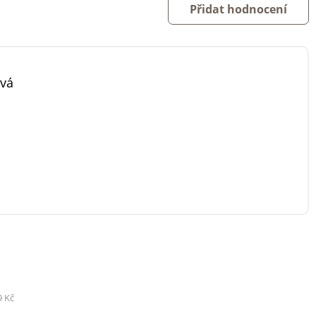
Přidat hodnocení
ová
9 Kč