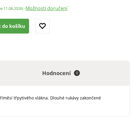
Možnosti doručení
-
me 11.08.2026)
t do košíku
Hodnocení
0
příměsí třpytivého vlákna. Dlouhé rukávy zakončené