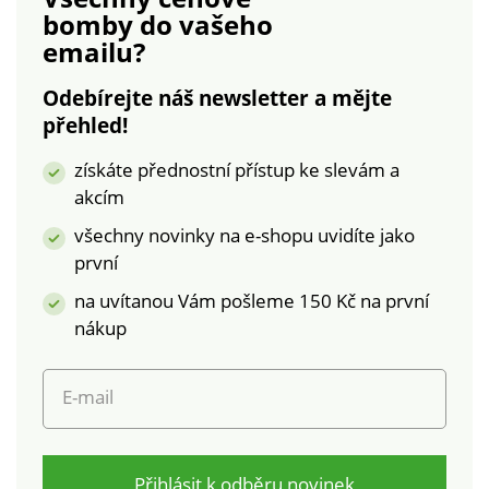
zakončení. Rovný
bomby
do vašeho
spodní lem. Lze prát
emailu?
v pračce.
Odebírejte náš newsletter a mějte
přehled!
získáte přednostní přístup ke slevám a
akcím
všechny novinky na e-shopu uvidíte jako
první
na uvítanou Vám pošleme 150 Kč na první
nákup
E-mail
Přihlásit k odběru novinek