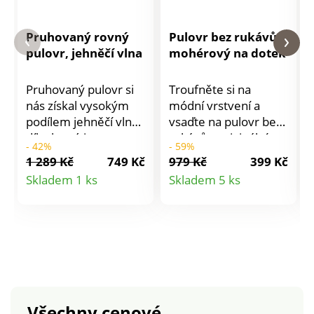
Pruhovaný rovný
Pulovr bez rukávů,
pulovr, jehněčí vlna
mohérový na dotek
Pruhovaný pulovr si
Troufněte si na
nás získal vysokým
módní vrstvení a
podílem jehněčí vlny,
vsaďte na pulovr bez
díky které je
rukávů s originálním
- 42%
- 59%
výjimečně hřejivý.
postranním
1 289 Kč
749 Kč
979 Kč
399 Kč
Teplý úplet. Kulatý
zapínáním. Kulatý
Detail
Detail
Skladem 1 ks
Skladem 5 ks
výstřih. Postranní
výstřih. Rovný
produktu
produktu
rozparky. Rovný
komfortní střih. Bez
spodní lem. Lze prát
rukávů, spadlá
v pračce.
ramena. Vzadu delší
než vpředu. Na
bocích knoflíky ve
vzhledu rohoviny.
Žebrované
Všechny cenové