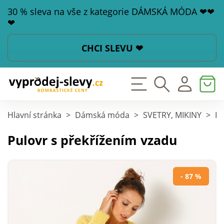
30 % sleva na vše z kategorie DÁMSKÁ MÓDA ❤❤
❤
CHCI SLEVU ❤
Hlavní stránka
>
Dámská móda
>
SVETRY, MIKINY
>
Pu
Pulovr s překřížením vzadu
- 87 %