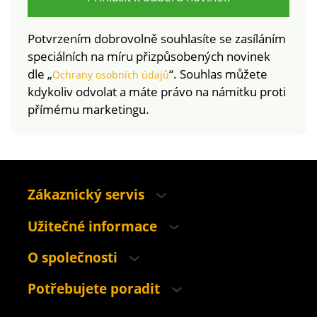
Potvrzením dobrovolně souhlasíte se zasíláním
speciálních na míru přizpůsobených novinek
dle „
“. Souhlas můžete
Ochrany osobních údajů
kdykoliv odvolat a máte právo na námitku proti
přímému marketingu.
Zákaznický servis
Užitečné informace
O společnosti
Potřebujete poradit