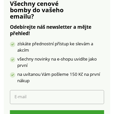
Všechny cenové
prát v pračce.
bomby
do vašeho
emailu?
Odebírejte náš newsletter a mějte
přehled!
získáte přednostní přístup ke slevám a
akcím
všechny novinky na e-shopu uvidíte jako
první
na uvítanou Vám pošleme 150 Kč na první
nákup
E-mail