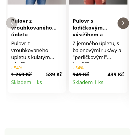
Pulovr z
Pulovr s
vroubkovaného
lodičkovým
úpletu
výstřihem a
perličkovými
Pulovr z
Z jemného úpletu, s
knoflíčky
vroubkovaného
balonovými rukávy a
úpletu s kulatým
"perličkovými"
výstřihem.
knoflíčky: tento
- 54%
- 54%
pulovr je skutečným
1 269 Kč
589 Kč
949 Kč
439 Kč
pokladem! S hladkým
Detail
Detail
Skladem 1 ks
Skladem 1 ks
pleteným vzorem.
produktu
produktu
Mohérový na dotek.
Elegantní lodičkový
výstřih. Spadlá
ramena. Dlouhé
halenkové rukávy s
originálními knoflíčky.
Rovný dolní lem. Lze