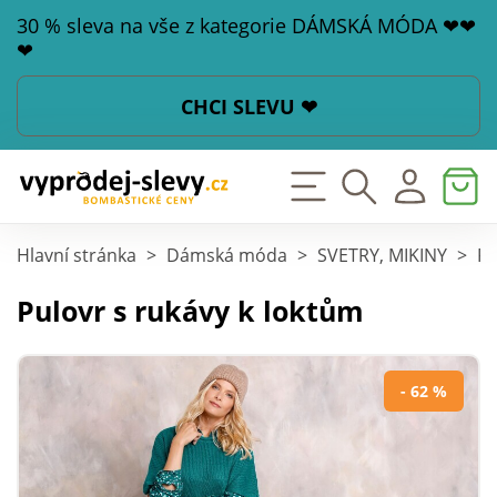
30 % sleva na vše z kategorie DÁMSKÁ MÓDA ❤❤
❤
CHCI SLEVU ❤
Hlavní stránka
>
Dámská móda
>
SVETRY, MIKINY
>
Pu
Pulovr s rukávy k loktům
- 62 %