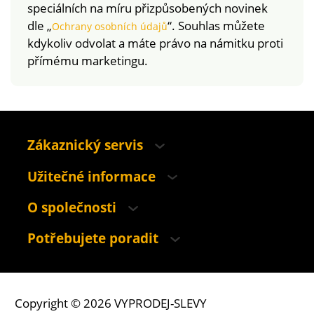
speciálních na míru přizpůsobených novinek
dle „
“. Souhlas můžete
Ochrany osobních údajů
kdykoliv odvolat a máte právo na námitku proti
přímému marketingu.
Zákaznický servis
Užitečné informace
O společnosti
Potřebujete poradit
Copyright © 2026 VYPRODEJ-SLEVY