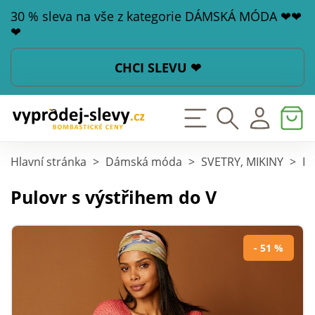
30 % sleva na vše z kategorie DÁMSKÁ MÓDA ❤❤
❤
CHCI SLEVU ❤
Hlavní stránka
>
Dámská móda
>
SVETRY, MIKINY
>
Pu
Pulovr s výstřihem do V
- 51 %