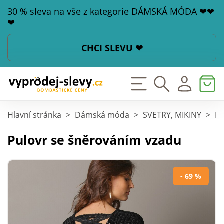
30 % sleva na vše z kategorie DÁMSKÁ MÓDA ❤❤
❤
CHCI SLEVU ❤
Hlavní stránka
>
Dámská móda
>
SVETRY, MIKINY
>
Pu
Pulovr se šněrováním vzadu
- 69 %