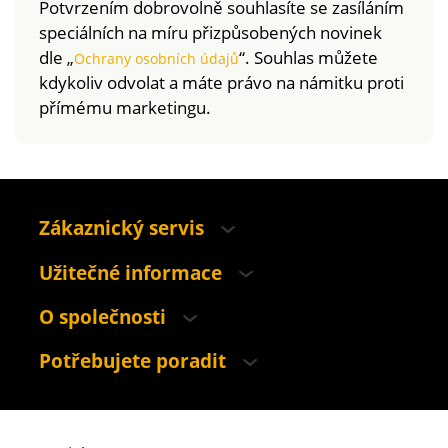
Potvrzením dobrovolně souhlasíte se zasíláním
speciálních na míru přizpůsobených novinek
dle „
“. Souhlas můžete
Ochrany osobních údajů
kdykoliv odvolat a máte právo na námitku proti
přímému marketingu.
Zákaznický servis
Užitečné informace
O společnosti
Potřebujete poradit