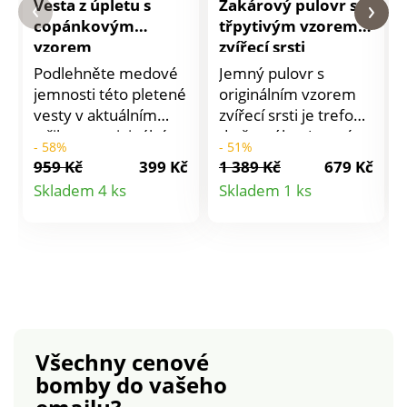
Vesta z úpletu s
Žakárový pulovr se
copánkovým
třpytivým vzorem
vzorem
zvířecí srsti
Podlehněte medové
Jemný pulovr s
jemnosti této pletené
originálním vzorem
vesty v aktuálním
zvířecí srsti je trefou
střihu a s originálním
do černého. Jemný
- 58%
- 51%
vzorem. Hráškový a
úplet. Žakárový
959 Kč
399 Kč
1 389 Kč
679 Kč
copánkový vzor na
leopardí vzor s
Detail
Detail
Skladem 4 ks
Skladem 1 ks
předním dílu. Bez
příměsí zlatého
produktu
produktu
rukávů, spadlá
vlákna. Kulatý výstřih.
ramena. Kulatý
Spadlá ramena.
výstřih. Žebrování
Dlouhé rukávy.
1x1. Zadní díl ze
Rovný spodní lem.
žerzejového úpletu.
Žebrovaný výstřih,
Lze prát v pračce.
konce rukávů a
spodní lem. Lze prát
Všechny cenové
v pračce.
bomby
do vašeho