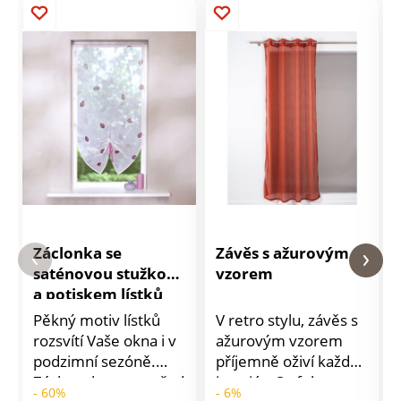
Záclonka se
Závěs s ažurovým
saténovou stužkou
vzorem
a potiskem lístků
Pěkný motiv lístků
V retro stylu, závěs s
rozsvítí Vaše okna i v
ažurovým vzorem
podzimní sezóně.
příjemně oživí každý
Záclonu lze uprostřed
interiér. S efektem
- 60%
- 6%