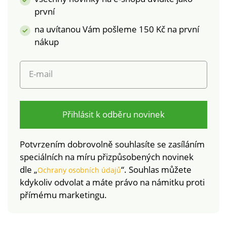
životního prostředí
první
doporučujeme prát
na uvítanou Vám pošleme 150 Kč na první
na 30 °C a sušit volně
na vzduchu.
nákup
E-mail
Přihlásit k odběru novinek
Potvrzením dobrovolně souhlasíte se zasíláním
speciálních na míru přizpůsobených novinek
dle „
“. Souhlas můžete
Ochrany osobních údajů
kdykoliv odvolat a máte právo na námitku proti
přímému marketingu.