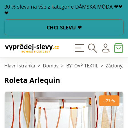
30 % sleva na vše z kategorie DÁMSKÁ MÓDA ❤❤
❤
CHCI SLEVU ❤
Hlavní stránka
>
Domov
>
BYTOVÝ TEXTIL
>
Záclony, z
Roleta Arlequin
- 73 %