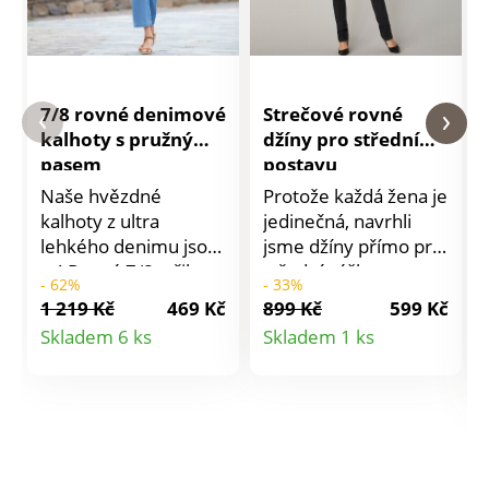
7/8 rovné denimové
Strečové rovné
kalhoty s pružným
džíny pro střední
pasem
postavu
Naše hvězdné
Protože každá žena je
kalhoty z ultra
jedinečná, navrhli
lehkého denimu jsou
jsme džíny přímo pro
tu! Rovný 7/8 střih.
střední výšku
- 62%
- 33%
Úpletový pas.
postavu. Ze
1 219 Kč
469 Kč
899 Kč
599 Kč
Bavlněný denim.
strečového
Detail
Detail
Skladem 6 ks
Skladem 1 ks
Vpředu 2 našité
materiálu. Rovný
produktu
produktu
kapsy s knoflíkem a
padnoucí střih. 5
očkem. Vzadu 2
kapes. Běžná výška
našité kapsy. Lze prát
pasu. V pase poutka,
v pračce.
od vel. 44 vzadu na
bocích pružný.