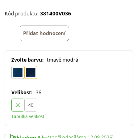
Kód produktu:
381400V036
Přidat hodnocení
Zvolte barvu:
tmavě modrá
Velikost:
36
36
40
Tabulka velikostí
Skladem 3 ks
(zboží odesíláme 12.08.2026)