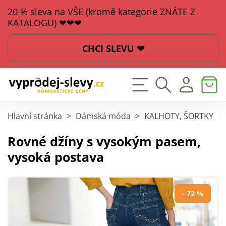
20 % sleva na VŠE (kromě kategorie ZNÁTE Z
KATALOGU) ❤❤❤
CHCI SLEVU ❤
Hlavní stránka
>
Dámská móda
>
KALHOTY, ŠORTKY
>
Rovné džíny s vysokým pasem,
vysoká postava
- 72 %