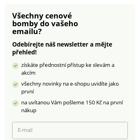
Kontrastní prošití. Z
pružného denimu.
Všechny cenové
Standard 100 podle
bomby
do vašeho
Oeko-Tex (n° CQ
emailu?
1216/3 IFTH). Tato
známka označuje
Odebírejte náš newsletter a mějte
textilní výrobky, které
přehled!
byly podrobeny
laboratorním testům
získáte přednostní přístup ke slevám a
na široké spektrum
akcím
škodlivých látek a
výrobek je bezpečný
všechny novinky na e-shopu uvidíte jako
nad rámec platných
první
norem. Lze prát v
na uvítanou Vám pošleme 150 Kč na první
pračce.
nákup
E-mail