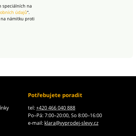
rámec platných norem.
m speciálních na
Lze prát v pračce.
obních údajů
“.
 na námitku proti
Potřebujete poradit
ínky
tel:
+420 466 040 888
Po–Pá: 7:00–20:00, So 8:00–16:00
e-mail:
klara@vyprodej-slevy.cz