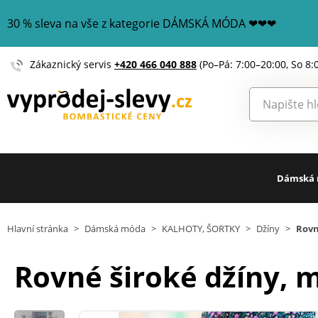
30 % sleva na vše z kategorie DÁMSKÁ MÓDA ❤❤❤
Zákaznický servis
+420 466 040 888
(Po–Pá: 7:00–20:00, So 8:
Dámská
Hlavní stránka
>
Dámská móda
>
KALHOTY, ŠORTKY
>
Džíny
>
Rovn
Rovné široké džíny, 