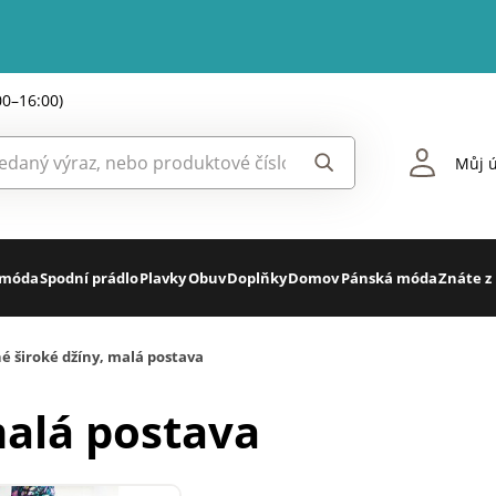
00–16:00)
Můj ú
 móda
Spodní prádlo
Plavky
Obuv
Doplňky
Domov
Pánská móda
Znáte z
é široké džíny, malá postava
malá postava