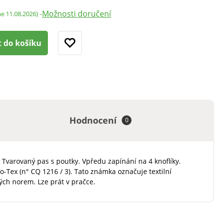
Možnosti doručení
-
me 11.08.2026)
t do košíku
Hodnocení
0
 Tvarovaný pas s poutky. Vpředu zapínání na 4 knoflíky.
Tex (n° CQ 1216 / 3). Tato známka označuje textilní
ých norem. Lze prát v pračce.