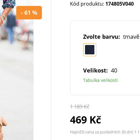
Kód produktu:
174805V040
- 61 %
Zvolte barvu:
tmavě
Velikost:
40
Tabulka velikostí
1 189 Kč
469 Kč
Nejnižší cena za posledních 30 dní:
1 1