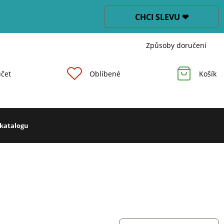
CHCI SLEVU ❤
Způsoby doručení
čet
Oblíbené
Košík
 katalogu