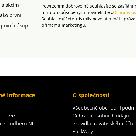
rámec platných norem.
m a akcím
Potvrzením dobrovolně souhlasíte se zasílání
Lze prát v pračce.
míru přizpůsobených novinek dle „
Ochrany os
jako první
Souhlas můžete kdykoliv odvolat a máte právo
 první nákup
přímému marketingu.
né informace
O společnosti
Všeobecné obchodní podm
soutěže
Ochrana osobních údajů
ace k odběru NL
Pravidla uživatelského účtu
PackWay