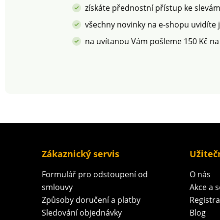
bezpečný nad rámec
získáte přednostní přístup ke slevá
platných norem. Lze prát
v pračce.
všechny novinky na e-shopu uvidíte 
na uvítanou Vám pošleme 150 Kč na
Zákaznický servis
Užiteč
Formulář pro odstoupení od
O nás
smlouvy
Akce a 
Způsoby doručení a platby
Registr
Sledování objednávky
Blog