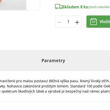
Skladem 8 ks
(zboží odesílá
Vloži
Parametry
navržené pro malou postavu! Běžná výška pasu. Rovný široký střih.
ševky. Nohavice zakončené prošitým lemem. Standard 100 podle Oeko-
é spektrum škodlivých látek a výrobek je bezpečný nad rámec platn