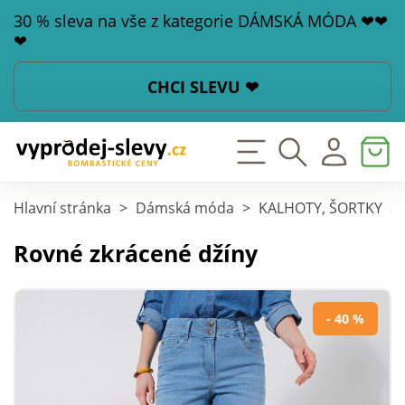
30 % sleva na vše z kategorie DÁMSKÁ MÓDA ❤❤
❤
CHCI SLEVU ❤
Hlavní stránka
>
Dámská móda
>
KALHOTY, ŠORTKY
>
Rovné zkrácené džíny
- 40 %