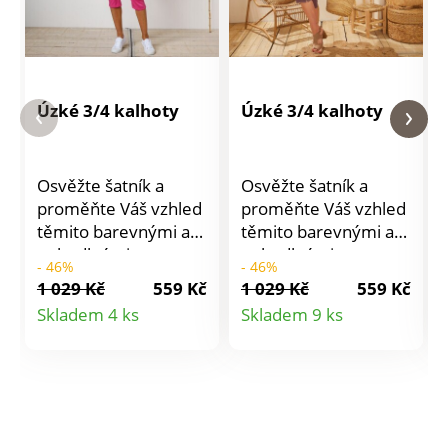
Úzké 3/4 kalhoty
Úzké 3/4 kalhoty
Osvěžte šatník a
Osvěžte šatník a
proměňte Váš vzhled
proměňte Váš vzhled
těmito barevnými a
těmito barevnými a
pohodlnými
pohodlnými
- 46%
- 46%
korzárskými
korzárskými
1 029 Kč
559 Kč
1 029 Kč
559 Kč
kalhotami! Slim střih s
kalhotami! Slim střih s
Detail
Detail
Skladem 4 ks
Skladem 9 ks
5 kapsami. Klasická
5 kapsami. Klasická
produktu
produktu
výška pasu. Vsazený
výška pasu. Vsazený
tvarovaný pas, od vel.
tvarovaný pas, od vel.
44 vzadu na stranách
44 vzadu na stranách
pružné vsadky.
pružné vsadky.
Zapínání na zip a
Zapínání na zip a