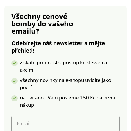
knoflík. Na koncích
knoflík. Na koncích
nohavic rozparky. Lze
nohavic rozparky. Lze
Všechny cenové
prát v pračce.
prát v pračce.
bomby
do vašeho
emailu?
Odebírejte náš newsletter a mějte
přehled!
získáte přednostní přístup ke slevám a
akcím
všechny novinky na e-shopu uvidíte jako
první
na uvítanou Vám pošleme 150 Kč na první
nákup
E-mail