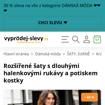
30 % sleva na vše z kategorie DÁMSKÁ MÓDA ❤❤
❤
CHCI SLEVU ❤
Hlavní stránka
>
Dámská móda
>
ŠATY, SUKNĚ
>
Krát
Rozšířené šaty s dlouhými
halenkovými rukávy a potiskem
kostky
- 65 %