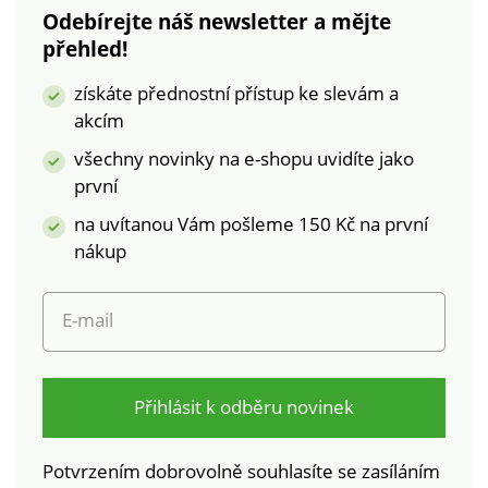
květů. Lze prát v
ramenou nařasení.
Odebírejte náš newsletter a mějte
pračce.
3/4 rukávy zúžené
přehled!
manžetami na knoflík
+ rozparek. Rozšířený
získáte přednostní přístup ke slevám a
spodní díl. Lze prát v
akcím
pračce.
všechny novinky na e-shopu uvidíte jako
první
na uvítanou Vám pošleme 150 Kč na první
nákup
E-mail
Přihlásit k odběru novinek
Potvrzením dobrovolně souhlasíte se zasíláním