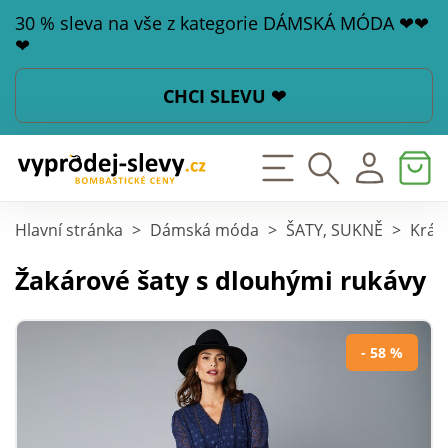
30 % sleva na vše z kategorie DÁMSKÁ MÓDA ❤❤
❤
CHCI SLEVU ❤
Hlavní stránka
>
Dámská móda
>
ŠATY, SUKNĚ
>
Krát
Žakárové šaty s dlouhými rukávy
- 58 %