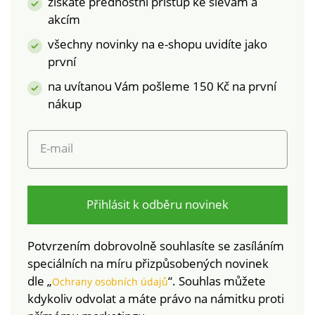
získáte přednostní přístup ke slevám a
akcím
všechny novinky na e-shopu uvidíte jako
první
na uvítanou Vám pošleme 150 Kč na první
nákup
E-mail
Přihlásit k odběru novinek
Potvrzením dobrovolně souhlasíte se zasíláním
speciálních na míru přizpůsobených novinek
dle „
“. Souhlas můžete
Ochrany osobních údajů
kdykoliv odvolat a máte právo na námitku proti