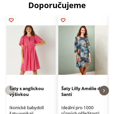
Doporučujeme
Šaty s anglickou
Šaty Lilly Amélie di
výšivkou
Santi
Ikonické babydoll
Ideální pro 1000
šaty vynikají
různých příležitostí: