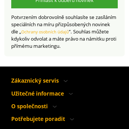
Přihlásit k odběru novinek
Potvrzením dobrovolně souhlasíte se zasíláním
speciálních na míru přizpůsobených novinek
dle „
“. Souhlas můžete
Ochrany osobních údajů
kdykoliv odvolat a máte právo na námitku proti
přímému marketingu.
Zákaznický servis
Užitečné informace
O společnosti
Potřebujete poradit