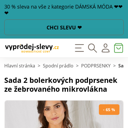
30 % sleva na vše z kategorie DÁMSKÁ MÓDA ❤❤
❤
CHCI SLEVU ❤
Hlavní stránka
>
Spodní prádlo
>
PODPRSENKY
>
Sad
Sada 2 bolerkových podprsenek
ze žebrovaného mikrovlákna
- 65 %