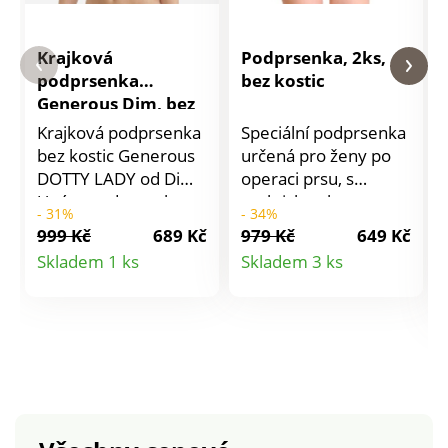
Krajková
Podprsenka, 2ks,
podprsenka
bez kostic
Generous Dim, bez
kostic
Krajková podprsenka
Speciální podprsenka
bez kostic Generous
určená pro ženy po
DOTTY LADY od Dim.
operaci prsu, s
U této podprsenky
praktickou kapsou
- 31%
- 34%
Generous od Dim
pro vložení prsní
999 Kč
689 Kč
979 Kč
649 Kč
jsme si zamilovali
náhrady. Tvarované
Detail
Detail
Skladem 1 ks
Skladem 3 ks
ultra smyslný
košíčky z bavlněného
produktu
produktu
vyvýšený krajkový
žerzeje, s podšívkou.
puntíkovaný efekt!
Zadní díl z
Jeho jedinečná
bavlněného žerzeje.
konstrukce se
Vnitřní kapsa pro
přizpůsobí všem
prsní náhradu.
velikostem prsou pro
Vpředu široká
vynikající podporu s
ramínka. Vzadu