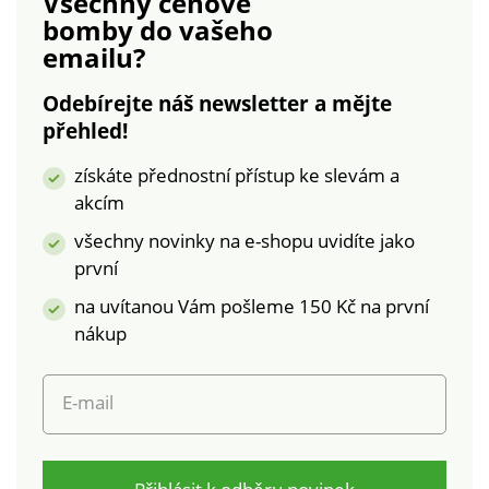
Všechny cenové
naprostou volností.
pružná a nastavitelná
bomby
do vašeho
Tylové horní košíčky a
ramínka. Bez kostic.
emailu?
široká pohodlná
Materiál 94 % bavlna,
ramínka. Spodní část
6 % elastan.
Odebírejte náš newsletter a mějte
košíčků v ultra měkké
přehled!
mikrovlákno podšité
tylem. Vyztužení na
získáte přednostní přístup ke slevám a
bocích. Tečkovaný
akcím
efekt ve zvýšené
krajce. Zadní část ve
všechny novinky na e-shopu uvidíte jako
tvaru U pro optimální
první
podporu.
na uvítanou Vám pošleme 150 Kč na první
nákup
E-mail