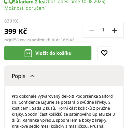
Skladem 2 ks
(zboží odesíláme 10.08.2026)
Možnosti doručení
639 Kč
399 Kč
Nejnižší cena za posledních 30 dní:
639 Kč
Vložit do košíku
Popis
Pro dokonale vytvarovaný dekolt! Podprsenka Salford
zn. Confidence Ligurie se postará o svůdné křivky. S
kosticemi. Sada 2 kusů. Horní část košíčků z pružné
krajky. Spodní část košíčků ze saténového úpletu (ze 3
dílů). Ramínka vpředu, spodní lem a boky z krajky.
Krajkové sedlo mezi košíčky s mašličkou. Pružná,