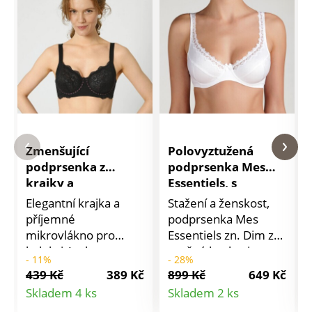
Zmenšující
Polovyztužená
podprsenka z
podprsenka Mes
krajky a
Essentiels, s
mikrovlákna
kosticemi
Elegantní krajka a
Stažení a ženskost,
Ambato Confidence
příjemné
podprsenka Mes
Lingerie, s
mikrovlákno pro
Essentiels zn. Dim z
kosticemi
kolekci Ambato zn.
pružné bavlny je
- 11%
- 28%
Confidence Lingerie.
extra příjemná na
439 Kč
389 Kč
899 Kč
649 Kč
Zmenšující
nošení. S kosticemi.
Detail
Detail
Skladem 4 ks
Skladem 2 ks
podprsenka s
Polovyztužený střih.