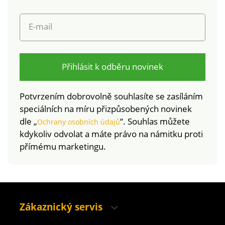
Oeko-Tex (n° CQ
pračce.
1216 / 3 IFTH). Tato
E-mail
známka označuje
textilní výrobky, které
byly podrobeny
laboratorním testům
Přihlásit k odběru novinek
na široké spektrum
škodlivých látek a
Potvrzením dobrovolně souhlasíte se zasíláním
výrobek je bezpečný
speciálních na míru přizpůsobených novinek
nad rámec platných
dle „
“. Souhlas můžete
Ochrany osobních údajů
norem. Perte max.
kdykoliv odvolat a máte právo na námitku proti
na 30 °C.
přímému marketingu.
Zákaznický servis