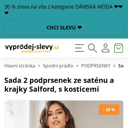
30 % sleva na vše z kategorie DÁMSKÁ MÓDA ❤❤
❤
CHCI SLEVU ❤
Hlavní stránka
>
Spodní prádlo
>
PODPRSENKY
>
Sada
Sada 2 podprsenek ze saténu a
krajky Salford, s kosticemi
- 38 %