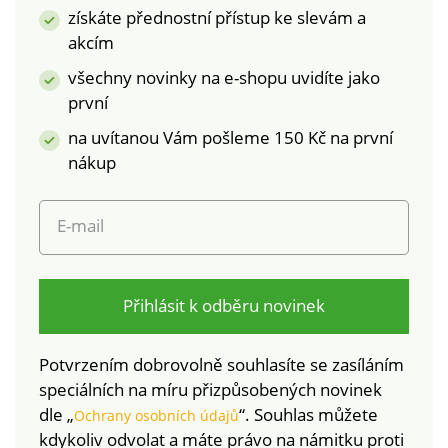
CQ 791 / 2 IFTH). Tato
výrobky, které byly
získáte přednostní přístup ke slevám a
známka označuje
podrobeny
akcím
textilní výrobky, které
laboratorním testům
byly podrobeny
na široké spektrum
všechny novinky na e-shopu uvidíte jako
laboratorním testům
škodlivých látek a
první
na široké spektrum
výrobek je bezpečný
na uvítanou Vám pošleme 150 Kč na první
škodlivých látek a
nad rámec platných
nákup
výrobek je bezpečný
norem. Perte na 60
nad rámec platných
°C.
norem. Lze prát v
E-mail
pračce.
Přihlásit k odběru novinek
Potvrzením dobrovolně souhlasíte se zasíláním
speciálních na míru přizpůsobených novinek
dle „
“. Souhlas můžete
Ochrany osobních údajů
kdykoliv odvolat a máte právo na námitku proti