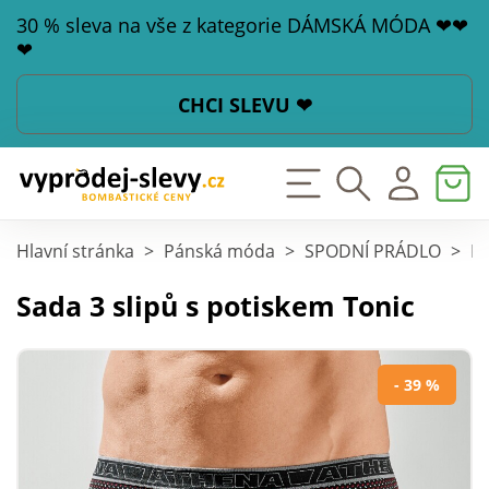
30 % sleva na vše z kategorie DÁMSKÁ MÓDA ❤❤
❤
CHCI SLEVU ❤
Hlavní stránka
>
Pánská móda
>
SPODNÍ PRÁDLO
>
Bo
Sada 3 slipů s potiskem Tonic
- 39 %